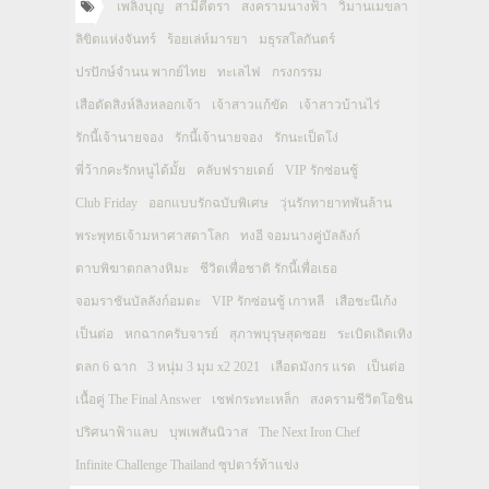
เพลิงบุญ
สามีตีตรา
สงครามนางฟ้า
วิมานเมขลา
ลิขิตแห่งจันทร์
ร้อยเล่ห์มารยา
มธุรสโลกันตร์
ปรปักษ์จำนน พากย์ไทย
ทะเลไฟ
กรงกรรม
เสือตัดสิงห์ลิงหลอกเจ้า
เจ้าสาวแก้ขัด
เจ้าสาวบ้านไร่
รักนี้เจ้านายจอง
รักนี้เจ้านายจอง
รักนะเป็ดโง่
พี่ว้ากคะรักหนูได้มั้ย
คลับฟรายเดย์
VIP รักซ่อนชู้
Club Friday
ออกแบบรักฉบับพิเศษ
วุ่นรักทายาทพันล้าน
พระพุทธเจ้ามหาศาสดาโลก
ทงอี จอมนางคู่บัลลังก์
ดาบพิฆาตกลางหิมะ
ชีวิตเพื่อชาติ รักนี้เพื่อเธอ
จอมราชันบัลลังก์อมตะ
VIP รักซ่อนชู้ เกาหลี
เสือชะนีเก้ง
เป็นต่อ
หกฉากครับจารย์
สุภาพบุรุษสุดซอย
ระเบิดเถิดเทิง
ตลก 6 ฉาก
3 หนุ่ม 3 มุม x2 2021
เลือดมังกร แรด
เป็นต่อ
เนื้อคู่ The Final Answer
เชฟกระทะเหล็ก
สงครามชีวิตโอชิน
ปริศนาฟ้าแลบ
บุพเพสันนิวาส
The Next Iron Chef
Infinite Challenge Thailand ซุปตาร์ท้าแข่ง