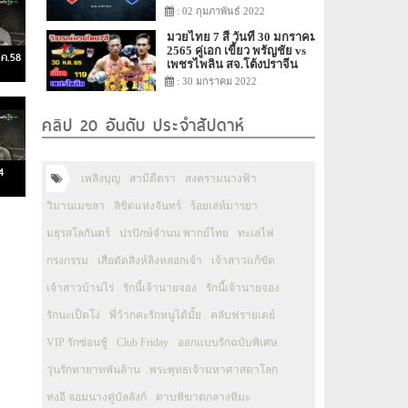
: 02 กุมภาพันธ์ 2022
มวยไทย 7 สี วันที่ 30 มกราคม
2565 คู่เอก เขี้ยว พรัญชัย vs
.ค.58
เพชรไพลิน สจ.โต้งปราจีน
: 30 มกราคม 2022
คลิป 20 อันดับ ประจำสัปดาห์
4
เพลิงบุญ
สามีตีตรา
สงครามนางฟ้า
วิมานเมขลา
ลิขิตแห่งจันทร์
ร้อยเล่ห์มารยา
มธุรสโลกันตร์
ปรปักษ์จำนน พากย์ไทย
ทะเลไฟ
กรงกรรม
เสือตัดสิงห์ลิงหลอกเจ้า
เจ้าสาวแก้ขัด
เจ้าสาวบ้านไร่
รักนี้เจ้านายจอง
รักนี้เจ้านายจอง
รักนะเป็ดโง่
พี่ว้ากคะรักหนูได้มั้ย
คลับฟรายเดย์
VIP รักซ่อนชู้
Club Friday
ออกแบบรักฉบับพิเศษ
วุ่นรักทายาทพันล้าน
พระพุทธเจ้ามหาศาสดาโลก
ทงอี จอมนางคู่บัลลังก์
ดาบพิฆาตกลางหิมะ