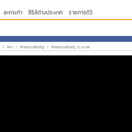
ละครเก่า
ซีรีส์ต่างประเทศ
รายการทีวี
/
กีฬา
/
ศึกยอดมวยไทยรัฐ
/
ศึกยอดมวยไทยรัฐ 12 ธ.ค.58
oor ซับไทย