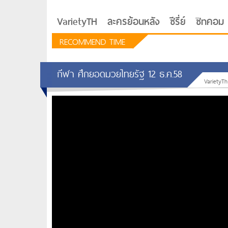
VarietyTH
ละครย้อนหลัง
ซีรี่ย์
ซิทคอม
RECOMMEND TIME
กีฬา ศึกยอดมวยไทยรัฐ 12 ธ.ค.58
VarietyTh
รักอยู่ประตูถัดไป
ซีรีย์เกาหลี Love Next D