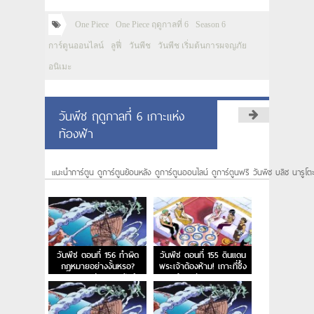
One Piece
One Piece ฤดูกาลที่ 6
Season 6
การ์ตูนออนไลน์
ลูฟี่
วันพีช
วันพีช เริ่มต้นการผจญภัย
อนิเมะ
วันพีช ฤดูกาลที่ 6 เกาะแห่ง
ท้องฟ้า
แนะนำการ์ตูน ดูการ์ตูนย้อนหลัง ดูการ์ตูนออนไลน์ ดูการ์ตูนฟรี วันพีซ บลีซ นารูโต
วันพีช ตอนที่ 156 ทำผิด
วันพีช ตอนที่ 155 ดินแดน
กฎหมายอย่างงั้นหรอ?
พระเจ้าต้องห้าม! เกาะที่ซึ้ง
กฎหมายแห่งสกายเปียร์
พระเจ้าอาศัย และ การลง
ทัณต์จากสวรรค์