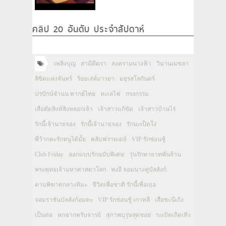
คลิป 20 อันดับ ประจำสัปดาห์
เพลิงบุญ
สามีตีตรา
สงครามนางฟ้า
วิมานเมขลา
ลิขิตแห่งจันทร์
ร้อยเล่ห์มารยา
มธุรสโลกันตร์
ปรปักษ์จำนน พากย์ไทย
ทะเลไฟ
กรงกรรม
เสือตัดสิงห์ลิงหลอกเจ้า
เจ้าสาวแก้ขัด
เจ้าสาวบ้านไร่
รักนี้เจ้านายจอง
รักนี้เจ้านายจอง
รักนะเป็ดโง่
พี่ว้ากคะรักหนูได้มั้ย
คลับฟรายเดย์
VIP รักซ่อนชู้
Club Friday
ออกแบบรักฉบับพิเศษ
วุ่นรักทายาทพันล้าน
พระพุทธเจ้ามหาศาสดาโลก
ทงอี จอมนางคู่บัลลังก์
ดาบพิฆาตกลางหิมะ
ชีวิตเพื่อชาติ รักนี้เพื่อเธอ
จอมราชันบัลลังก์อมตะ
VIP รักซ่อนชู้ เกาหลี
เสือชะนีเก้ง
เป็นต่อ
หกฉากครับจารย์
สุภาพบุรุษสุดซอย
ระเบิดเถิดเทิง