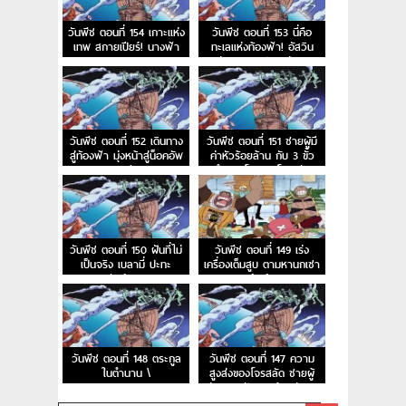
วันพีช ตอนที่ 154 เกาะแห่ง
วันพีช ตอนที่ 153 นี่คือ
เทพ สกายเปียร์! นางฟ้า
ทะเลแห่งท้องฟ้า! อัสวิน
ของหาดเมฆ
แห่งนภาและประตูสู่สรวง
สวรรค์
วันพีช ตอนที่ 152 เดินทาง
วันพีช ตอนที่ 151 ชายผู้มี
สู่ท้องฟ้า มุ่งหน้าสู่น็อคอัพ
ค่าหัวร้อยล้าน กับ 3 ขั้ว
สตรีม
อำนาจโลกและโจรสลัด
หนวดดำ
วันพีช ตอนที่ 150 ฝันที่ไม่
วันพีช ตอนที่ 149 เร่ง
เป็นจริง เบลามี่ ปะทะ
เครื่องเต็มสูบ ตามหานกเซา
สหพันธ์ลิงภูเขา
ท์เบิร์ด
วันพีช ตอนที่ 148 ตระกูล
วันพีช ตอนที่ 147 ความ
ในตำนาน \
สูงส่งของโจรสลัด ชายผู้
เล่าความฝันและเจ้าแห่งการ
กู้ซากเรือ