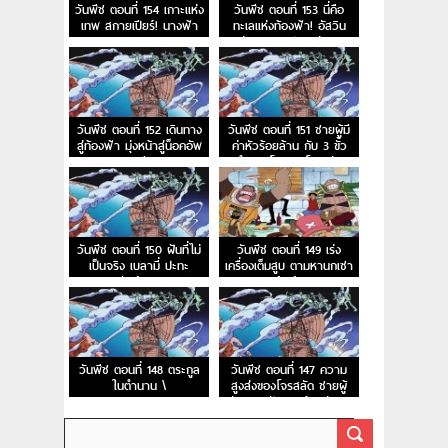
วันพีช ตอนที่ 154 เกาะแห่ง
วันพีช ตอนที่ 153 นี่คือ
เทพ สกายเปียร์! นางฟ้า
ทะเลแห่งท้องฟ้า! อัสวิน
ของหาดเมฆ
แห่งนภาและประตูสู่สรวง
สวรรค์
วันพีช ตอนที่ 152 เดินทาง
วันพีช ตอนที่ 151 ชายผู้มี
สู่ท้องฟ้า มุ่งหน้าสู่น็อคอัพ
ค่าหัวร้อยล้าน กับ 3 ขั้ว
สตรีม
อำนาจโลกและโจรสลัด
หนวดดำ
วันพีช ตอนที่ 150 ฝันที่ไม่
วันพีช ตอนที่ 149 เร่ง
เป็นจริง เบลามี่ ปะทะ
เครื่องเต็มสูบ ตามหานกเซา
สหพันธ์ลิงภูเขา
ท์เบิร์ด
วันพีช ตอนที่ 148 ตระกูล
วันพีช ตอนที่ 147 ความ
ในตำนาน \
สูงส่งของโจรสลัด ชายผู้
เล่าความฝันและเจ้าแห่งการ
กู้ซากเรือ