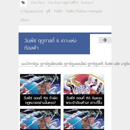
One Piece
One Piece ฤดูกาลที่ 6
Season 6
การ์ตูนออนไลน์
ลูฟี่
วันพีช
วันพีช เริ่มต้นการผจญภัย
อนิเมะ
วันพีช ฤดูกาลที่ 6 เกาะแห่ง
ท้องฟ้า
แนะนำการ์ตูน ดูการ์ตูนย้อนหลัง ดูการ์ตูนออนไลน์ ดูการ์ตูนฟรี วันพีซ บลีซ นารูโต
วันพีช ตอนที่ 156 ทำผิด
วันพีช ตอนที่ 155 ดินแดน
กฎหมายอย่างงั้นหรอ?
พระเจ้าต้องห้าม! เกาะที่ซึ้ง
กฎหมายแห่งสกายเปียร์
พระเจ้าอาศัย และ การลง
ทัณต์จากสวรรค์