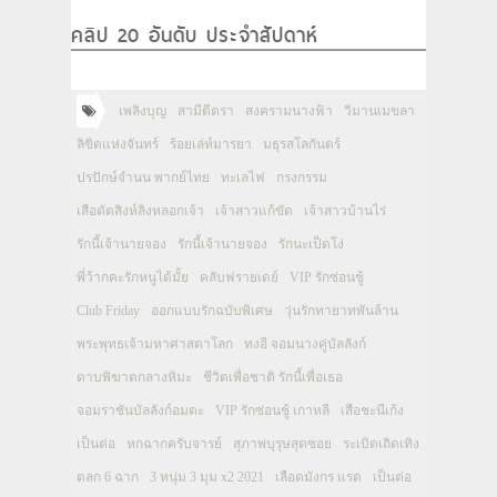
คลิป 20 อันดับ ประจำสัปดาห์
เพลิงบุญ
สามีตีตรา
สงครามนางฟ้า
วิมานเมขลา
ลิขิตแห่งจันทร์
ร้อยเล่ห์มารยา
มธุรสโลกันตร์
ปรปักษ์จำนน พากย์ไทย
ทะเลไฟ
กรงกรรม
เสือตัดสิงห์ลิงหลอกเจ้า
เจ้าสาวแก้ขัด
เจ้าสาวบ้านไร่
รักนี้เจ้านายจอง
รักนี้เจ้านายจอง
รักนะเป็ดโง่
พี่ว้ากคะรักหนูได้มั้ย
คลับฟรายเดย์
VIP รักซ่อนชู้
Club Friday
ออกแบบรักฉบับพิเศษ
วุ่นรักทายาทพันล้าน
พระพุทธเจ้ามหาศาสดาโลก
ทงอี จอมนางคู่บัลลังก์
ดาบพิฆาตกลางหิมะ
ชีวิตเพื่อชาติ รักนี้เพื่อเธอ
จอมราชันบัลลังก์อมตะ
VIP รักซ่อนชู้ เกาหลี
เสือชะนีเก้ง
เป็นต่อ
หกฉากครับจารย์
สุภาพบุรุษสุดซอย
ระเบิดเถิดเทิง
ตลก 6 ฉาก
3 หนุ่ม 3 มุม x2 2021
เลือดมังกร แรด
เป็นต่อ