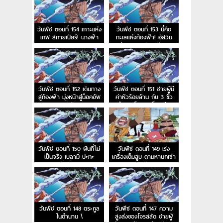
วันพีช ตอนที่ 154 เกาะแห่ง
วันพีช ตอนที่ 153 นี่คือ
เทพ สกายเปียร์! นางฟ้า
ทะเลแห่งท้องฟ้า! อัสวิน
ของหาดเมฆ
แห่งนภาและประตูสู่สรวง
สวรรค์
วันพีช ตอนที่ 152 เดินทาง
วันพีช ตอนที่ 151 ชายผู้มี
สู่ท้องฟ้า มุ่งหน้าสู่น็อคอัพ
ค่าหัวร้อยล้าน กับ 3 ขั้ว
สตรีม
อำนาจโลกและโจรสลัด
หนวดดำ
วันพีช ตอนที่ 150 ฝันที่ไม่
วันพีช ตอนที่ 149 เร่ง
เป็นจริง เบลามี่ ปะทะ
เครื่องเต็มสูบ ตามหานกเซา
สหพันธ์ลิงภูเขา
ท์เบิร์ด
วันพีช ตอนที่ 148 ตระกูล
วันพีช ตอนที่ 147 ความ
ในตำนาน \
สูงส่งของโจรสลัด ชายผู้