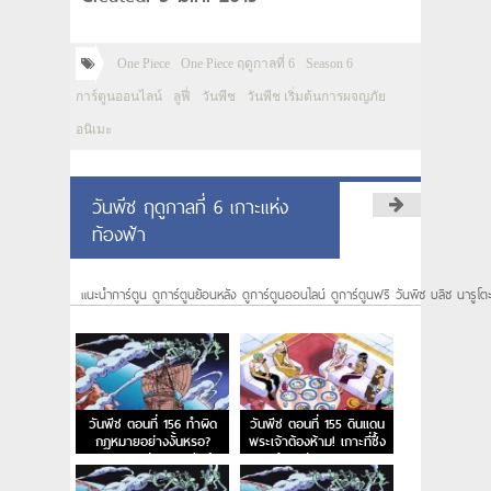
One Piece
One Piece ฤดูกาลที่ 6
Season 6
การ์ตูนออนไลน์
ลูฟี่
วันพีช
วันพีช เริ่มต้นการผจญภัย
อนิเมะ
วันพีช ฤดูกาลที่ 6 เกาะแห่ง
ท้องฟ้า
แนะนำการ์ตูน ดูการ์ตูนย้อนหลัง ดูการ์ตูนออนไลน์ ดูการ์ตูนฟรี วันพีซ บลีซ นารูโต
วันพีช ตอนที่ 156 ทำผิด
วันพีช ตอนที่ 155 ดินแดน
กฎหมายอย่างงั้นหรอ?
พระเจ้าต้องห้าม! เกาะที่ซึ้ง
กฎหมายแห่งสกายเปียร์
พระเจ้าอาศัย และ การลง
ทัณต์จากสวรรค์