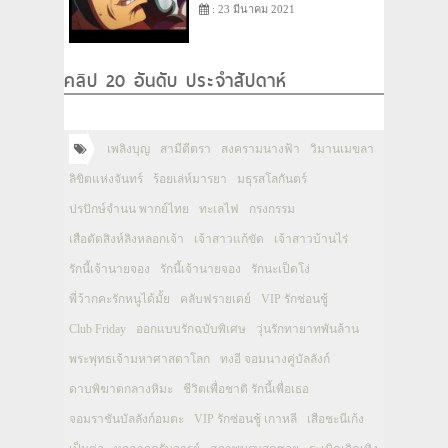
: 23 มีนาคม 2021
คลิป 20 อันดับ ประจำสัปดาห์
เพลิงบุญ
สามีตีตรา
สงครามนางฟ้า
วิมานเมขลา
ลิขิตแห่งจันทร์
ร้อยเล่ห์มารยา
มธุรสโลกันตร์
ปรปักษ์จำนน พากย์ไทย
ทะเลไฟ
กรงกรรม
เสือตัดสิงห์ลิงหลอกเจ้า
เจ้าสาวแก้ขัด
เจ้าสาวบ้านไร่
รักนี้เจ้านายจอง
รักนี้เจ้านายจอง
รักนะเป็ดโง่
พี่ว้ากคะรักหนูได้มั้ย
คลับฟรายเดย์
VIP รักซ่อนชู้
Club Friday
ออกแบบรักฉบับพิเศษ
วุ่นรักทายาทพันล้าน
พระพุทธเจ้ามหาศาสดาโลก
ทงอี จอมนางคู่บัลลังก์
ดาบพิฆาตกลางหิมะ
ชีวิตเพื่อชาติ รักนี้เพื่อเธอ
จอมราชันบัลลังก์อมตะ
VIP รักซ่อนชู้ เกาหลี
เสือชะนีเก้ง