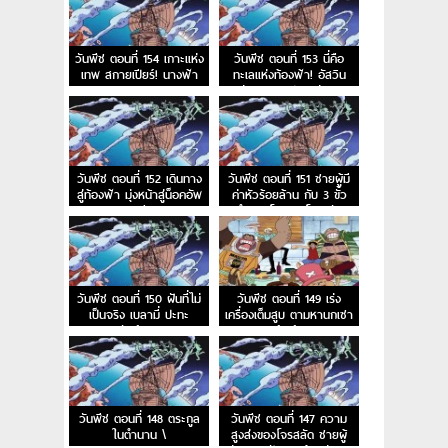
วันพีช ตอนที่ 154 เกาะแห่ง
วันพีช ตอนที่ 153 นี่คือ
เทพ สกายเปียร์! นางฟ้า
ทะเลแห่งท้องฟ้า! อัสวิน
ของหาดเมฆ
แห่งนภาและประตูสู่สรวง
สวรรค์
วันพีช ตอนที่ 152 เดินทาง
วันพีช ตอนที่ 151 ชายผู้มี
สู่ท้องฟ้า มุ่งหน้าสู่น็อคอัพ
ค่าหัวร้อยล้าน กับ 3 ขั้ว
สตรีม
อำนาจโลกและโจรสลัด
หนวดดำ
วันพีช ตอนที่ 150 ฝันที่ไม่
วันพีช ตอนที่ 149 เร่ง
เป็นจริง เบลามี่ ปะทะ
เครื่องเต็มสูบ ตามหานกเซา
สหพันธ์ลิงภูเขา
ท์เบิร์ด
วันพีช ตอนที่ 148 ตระกูล
วันพีช ตอนที่ 147 ความ
ในตำนาน \
สูงส่งของโจรสลัด ชายผู้