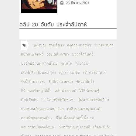
: 23 มีนาคม 2021
คลิป 20 อันดับ ประจำสัปดาห์
เพลิงบุญ
สามีตีตรา
สงครามนางฟ้า
วิมานเมขลา
ลิขิตแห่งจันทร์
ร้อยเล่ห์มารยา
มธุรสโลกันตร์
ปรปักษ์จำนน พากย์ไทย
ทะเลไฟ
กรงกรรม
เสือตัดสิงห์ลิงหลอกเจ้า
เจ้าสาวแก้ขัด
เจ้าสาวบ้านไร่
รักนี้เจ้านายจอง
รักนี้เจ้านายจอง
รักนะเป็ดโง่
พี่ว้ากคะรักหนูได้มั้ย
คลับฟรายเดย์
VIP รักซ่อนชู้
Club Friday
ออกแบบรักฉบับพิเศษ
วุ่นรักทายาทพันล้าน
พระพุทธเจ้ามหาศาสดาโลก
ทงอี จอมนางคู่บัลลังก์
ดาบพิฆาตกลางหิมะ
ชีวิตเพื่อชาติ รักนี้เพื่อเธอ
จอมราชันบัลลังก์อมตะ
VIP รักซ่อนชู้ เกาหลี
เสือชะนีเก้ง