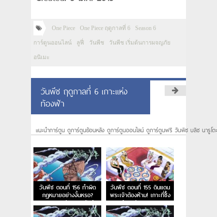
One Piece
One Piece ฤดูกาลที่ 6
Season 6
การ์ตูนออนไลน์
ลูฟี่
วันพีช
วันพีช เริ่มต้นการผจญภัย
อนิเมะ
วันพีช ฤดูกาลที่ 6 เกาะแห่ง
ท้องฟ้า
แนะนำการ์ตูน ดูการ์ตูนย้อนหลัง ดูการ์ตูนออนไลน์ ดูการ์ตูนฟรี วันพีซ บลีซ นารูโต
วันพีช ตอนที่ 156 ทำผิด
วันพีช ตอนที่ 155 ดินแดน
กฎหมายอย่างงั้นหรอ?
พระเจ้าต้องห้าม! เกาะที่ซึ้ง
กฎหมายแห่งสกายเปียร์
พระเจ้าอาศัย และ การลง
ทัณต์จากสวรรค์