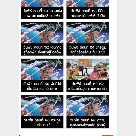
วันพีช ตอนที่ 154 เกาะแห่ง
วันพีช ตอนที่ 153 นี่คือ
เทพ สกายเปียร์! นางฟ้า
ทะเลแห่งท้องฟ้า! อัสวิน
ของหาดเมฆ
แห่งนภาและประตูสู่สรวง
สวรรค์
วันพีช ตอนที่ 152 เดินทาง
วันพีช ตอนที่ 151 ชายผู้มี
สู่ท้องฟ้า มุ่งหน้าสู่น็อคอัพ
ค่าหัวร้อยล้าน กับ 3 ขั้ว
สตรีม
อำนาจโลกและโจรสลัด
หนวดดำ
วันพีช ตอนที่ 150 ฝันที่ไม่
วันพีช ตอนที่ 149 เร่ง
เป็นจริง เบลามี่ ปะทะ
เครื่องเต็มสูบ ตามหานกเซา
สหพันธ์ลิงภูเขา
ท์เบิร์ด
วันพีช ตอนที่ 148 ตระกูล
วันพีช ตอนที่ 147 ความ
ในตำนาน \
สูงส่งของโจรสลัด ชายผู้
เล่าความฝันและเจ้าแห่งการ
กู้ซากเรือ