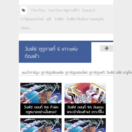
One Piece
One Piece ฤดูกาลที่ 6
Season 6
การ์ตูนออนไลน์
ลูฟี่
วันพีช
วันพีช เริ่มต้นการผจญภัย
อนิเมะ
วันพีช ฤดูกาลที่ 6 เกาะแห่ง
ท้องฟ้า
แนะนำการ์ตูน ดูการ์ตูนย้อนหลัง ดูการ์ตูนออนไลน์ ดูการ์ตูนฟรี วันพีซ บลีซ นารูโต
วันพีช ตอนที่ 156 ทำผิด
วันพีช ตอนที่ 155 ดินแดน
กฎหมายอย่างงั้นหรอ?
พระเจ้าต้องห้าม! เกาะที่ซึ้ง
กฎหมายแห่งสกายเปียร์
พระเจ้าอาศัย และ การลง
ทัณต์จากสวรรค์