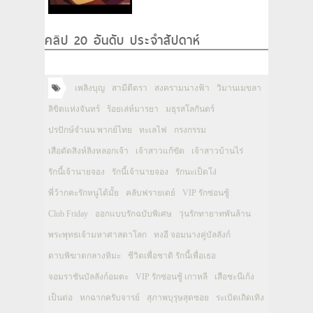
คลิป 20 อันดับ ประจำสัปดาห์
เพลิงบุญ
สามีตีตรา
สงครามนางฟ้า
วิมานเมขลา
ลิขิตแห่งจันทร์
ร้อยเล่ห์มารยา
มธุรสโลกันตร์
ปรปักษ์จำนน พากย์ไทย
ทะเลไฟ
กรงกรรม
เสือตัดสิงห์ลิงหลอกเจ้า
เจ้าสาวแก้ขัด
เจ้าสาวบ้านไร่
รักนี้เจ้านายจอง
รักนี้เจ้านายจอง
รักนะเป็ดโง่
พี่ว้ากคะรักหนูได้มั้ย
คลับฟรายเดย์
VIP รักซ่อนชู้
Club Friday
ออกแบบรักฉบับพิเศษ
วุ่นรักทายาทพันล้าน
พระพุทธเจ้ามหาศาสดาโลก
ทงอี จอมนางคู่บัลลังก์
ดาบพิฆาตกลางหิมะ
ชีวิตเพื่อชาติ รักนี้เพื่อเธอ
จอมราชันบัลลังก์อมตะ
VIP รักซ่อนชู้ เกาหลี
เสือชะนีเก้ง
เป็นต่อ
หกฉากครับจารย์
สุภาพบุรุษสุดซอย
ระเบิดเถิดเทิง