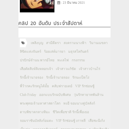
: 23 มีนาคม 2021
คลิป 20 อันดับ ประจำสัปดาห์
เพลิงบุญ
สามีตีตรา
สงครามนางฟ้า
วิมานเมขลา
ลิขิตแห่งจันทร์
ร้อยเล่ห์มารยา
มธุรสโลกันตร์
ปรปักษ์จำนน พากย์ไทย
ทะเลไฟ
กรงกรรม
เสือตัดสิงห์ลิงหลอกเจ้า
เจ้าสาวแก้ขัด
เจ้าสาวบ้านไร่
รักนี้เจ้านายจอง
รักนี้เจ้านายจอง
รักนะเป็ดโง่
พี่ว้ากคะรักหนูได้มั้ย
คลับฟรายเดย์
VIP รักซ่อนชู้
Club Friday
ออกแบบรักฉบับพิเศษ
วุ่นรักทายาทพันล้าน
พระพุทธเจ้ามหาศาสดาโลก
ทงอี จอมนางคู่บัลลังก์
ดาบพิฆาตกลางหิมะ
ชีวิตเพื่อชาติ รักนี้เพื่อเธอ
จอมราชันบัลลังก์อมตะ
VIP รักซ่อนชู้ เกาหลี
เสือชะนีเก้ง