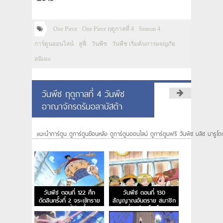
One Piece
One Piece ฤดูกาลที่ 4
Season 4
การ์ตูนออนไลน์
ลูฟี่
วันพีช
วันพีช เริ่มต้นการผจญภัย
อนิเมะ
วันพีช ฤดูกาลที่ 4 วันพีช
อาณาจักรดรัมอลาบัสต้า
แนะนำการ์ตูน ดูการ์ตูนย้อนหลัง ดูการ์ตูนออนไลน์ ดูการ์ตูนฟรี วันพีซ บลีซ นารูโต
วันพีช ตอนที่ 122 ศึก
วันพีช ตอนที่ 130
ตัดสินครั้งที่ 2 จระเข้ทราย
สัญญาณอันตราย สมาชิก
ปะทะ ลูฟี่ร่างน้ำ
คนที่ 7 คือนิโค โรบิน