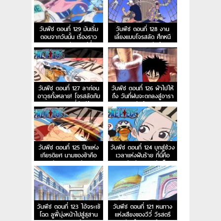
วันพีช ตอนที่ 129 มันเริ่ม
วันพีช ตอนที่ 128 งาน
ตอนจากวันนั้น เรื่องราว
เลี้ยงแบบโจรสลัด ศึกหนี
การผจญภัยของวีวี่
ออกจากอาราบัสต้า!
วันพีช ตอนที่ 127 ลาก่อน
วันพีช ตอนที่ 126 ฝ่าไปให้
อาวุธทั้งหลาย! โจรสลัดกับ
ถึง วันที่ฝนจะตกลงสู่อารา
ความยุติธรรมที่มีอยู่น้อย
บัสต้า!
นิด!
วันพีช ตอนที่ 125 ปีกแห่ง
วันพีช ตอนที่ 124 บุกสู่ช่วง
เกียรติยศ นามของข้าคือ
เวลาแห่งฝันร้าย ที่นี่คือ
ทหารรักษาอาณาจักรเปรู
ฐานทัพลับของกลุ่มเม็ด
ทราย
วันพีช ตอนที่ 123 ไอ้จระเข้
วันพีช ตอนที่ 121 หนทาง
โฉด ลูฟี่มุ่งหน้าไปสู่สุสาน
แห่งเสียงของวีวี่ วีรสตรี