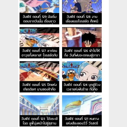
วันพีช ตอนที่ 129 มันเริ่ม
วันพีช ตอนที่ 128 งาน
ตอนจากวันนั้น เรื่องราว
เลี้ยงแบบโจรสลัด ศึกหนี
การผจญภัยของวีวี่
ออกจากอาราบัสต้า!
วันพีช ตอนที่ 127 ลาก่อน
วันพีช ตอนที่ 126 ฝ่าไปให้
อาวุธทั้งหลาย! โจรสลัดกับ
ถึง วันที่ฝนจะตกลงสู่อารา
ความยุติธรรมที่มีอยู่น้อย
บัสต้า!
นิด!
วันพีช ตอนที่ 125 ปีกแห่ง
วันพีช ตอนที่ 124 บุกสู่ช่วง
เกียรติยศ นามของข้าคือ
เวลาแห่งฝันร้าย ที่นี่คือ
ทหารรักษาอาณาจักรเปรู
ฐานทัพลับของกลุ่มเม็ด
ทราย
วันพีช ตอนที่ 123 ไอ้จระเข้
วันพีช ตอนที่ 121 หนทาง
โฉด ลูฟี่มุ่งหน้าไปสู่สุสาน
แห่งเสียงของวีวี่ วีรสตรี