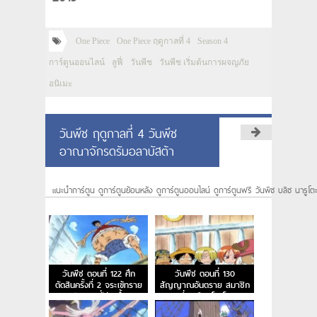
One Piece
One Piece ฤดูกาลที่ 4
Season 4
การ์ตูนออนไลน์
ลูฟี่
วันพีช
วันพีช เริ่มต้นการผจญภัย
อนิเมะ
วันพีช ฤดูกาลที่ 4 วันพีช
อาณาจักรดรัมอลาบัสต้า
แนะนำการ์ตูน ดูการ์ตูนย้อนหลัง ดูการ์ตูนออนไลน์ ดูการ์ตูนฟรี วันพีซ บลีซ นารูโต
วันพีช ตอนที่ 122 ศึก
วันพีช ตอนที่ 130
ตัดสินครั้งที่ 2 จระเข้ทราย
สัญญาณอันตราย สมาชิก
ปะทะ ลูฟี่ร่างน้ำ
คนที่ 7 คือนิโค โรบิน