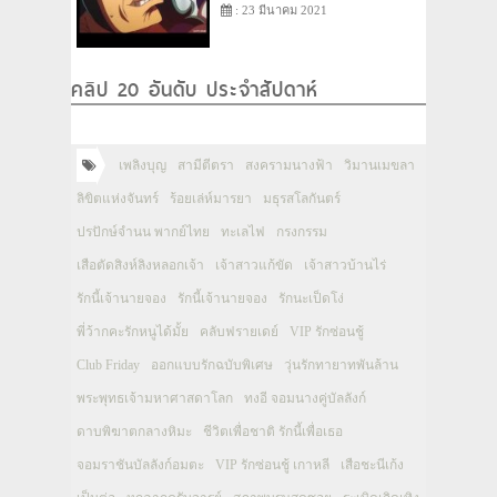
: 23 มีนาคม 2021
คลิป 20 อันดับ ประจำสัปดาห์
เพลิงบุญ
สามีตีตรา
สงครามนางฟ้า
วิมานเมขลา
ลิขิตแห่งจันทร์
ร้อยเล่ห์มารยา
มธุรสโลกันตร์
ปรปักษ์จำนน พากย์ไทย
ทะเลไฟ
กรงกรรม
เสือตัดสิงห์ลิงหลอกเจ้า
เจ้าสาวแก้ขัด
เจ้าสาวบ้านไร่
รักนี้เจ้านายจอง
รักนี้เจ้านายจอง
รักนะเป็ดโง่
พี่ว้ากคะรักหนูได้มั้ย
คลับฟรายเดย์
VIP รักซ่อนชู้
Club Friday
ออกแบบรักฉบับพิเศษ
วุ่นรักทายาทพันล้าน
พระพุทธเจ้ามหาศาสดาโลก
ทงอี จอมนางคู่บัลลังก์
ดาบพิฆาตกลางหิมะ
ชีวิตเพื่อชาติ รักนี้เพื่อเธอ
จอมราชันบัลลังก์อมตะ
VIP รักซ่อนชู้ เกาหลี
เสือชะนีเก้ง