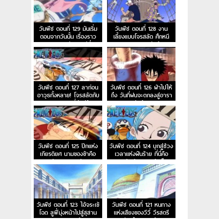
วันพีช ตอนที่ 129 มันเริ่ม
วันพีช ตอนที่ 128 งาน
ตอนจากวันนั้น เรื่องราว
เลี้ยงแบบโจรสลัด ศึกหนี
การผจญภัยของวีวี่
ออกจากอาราบัสต้า!
วันพีช ตอนที่ 127 ลาก่อน
วันพีช ตอนที่ 126 ฝ่าไปให้
อาวุธทั้งหลาย! โจรสลัดกับ
ถึง วันที่ฝนจะตกลงสู่อารา
ความยุติธรรมที่มีอยู่น้อย
บัสต้า!
นิด!
วันพีช ตอนที่ 125 ปีกแห่ง
วันพีช ตอนที่ 124 บุกสู่ช่วง
เกียรติยศ นามของข้าคือ
เวลาแห่งฝันร้าย ที่นี่คือ
ทหารรักษาอาณาจักรเปรู
ฐานทัพลับของกลุ่มเม็ด
ทราย
วันพีช ตอนที่ 123 ไอ้จระเข้
วันพีช ตอนที่ 121 หนทาง
โฉด ลูฟี่มุ่งหน้าไปสู่สุสาน
แห่งเสียงของวีวี่ วีรสตรี