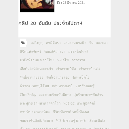
: 23 มีนาคม 2021
คลิป 20 อันดับ ประจำสัปดาห์
เพลิงบุญ
สามีตีตรา
สงครามนางฟ้า
วิมานเมขลา
ลิขิตแห่งจันทร์
ร้อยเล่ห์มารยา
มธุรสโลกันตร์
ปรปักษ์จำนน พากย์ไทย
ทะเลไฟ
กรงกรรม
เสือตัดสิงห์ลิงหลอกเจ้า
เจ้าสาวแก้ขัด
เจ้าสาวบ้านไร่
รักนี้เจ้านายจอง
รักนี้เจ้านายจอง
รักนะเป็ดโง่
พี่ว้ากคะรักหนูได้มั้ย
คลับฟรายเดย์
VIP รักซ่อนชู้
Club Friday
ออกแบบรักฉบับพิเศษ
วุ่นรักทายาทพันล้าน
พระพุทธเจ้ามหาศาสดาโลก
ทงอี จอมนางคู่บัลลังก์
ดาบพิฆาตกลางหิมะ
ชีวิตเพื่อชาติ รักนี้เพื่อเธอ
จอมราชันบัลลังก์อมตะ
VIP รักซ่อนชู้ เกาหลี
เสือชะนีเก้ง