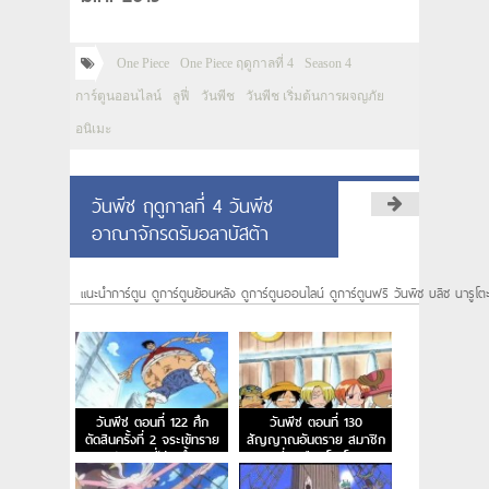
One Piece
One Piece ฤดูกาลที่ 4
Season 4
การ์ตูนออนไลน์
ลูฟี่
วันพีช
วันพีช เริ่มต้นการผจญภัย
อนิเมะ
วันพีช ฤดูกาลที่ 4 วันพีช
อาณาจักรดรัมอลาบัสต้า
แนะนำการ์ตูน ดูการ์ตูนย้อนหลัง ดูการ์ตูนออนไลน์ ดูการ์ตูนฟรี วันพีซ บลีซ นารูโต
วันพีช ตอนที่ 122 ศึก
วันพีช ตอนที่ 130
ตัดสินครั้งที่ 2 จระเข้ทราย
สัญญาณอันตราย สมาชิก
ปะทะ ลูฟี่ร่างน้ำ
คนที่ 7 คือนิโค โรบิน