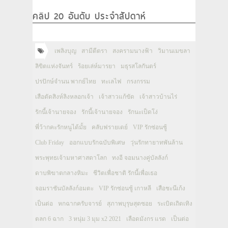
คลิป 20 อันดับ ประจำสัปดาห์
เพลิงบุญ
สามีตีตรา
สงครามนางฟ้า
วิมานเมขลา
ลิขิตแห่งจันทร์
ร้อยเล่ห์มารยา
มธุรสโลกันตร์
ปรปักษ์จำนน พากย์ไทย
ทะเลไฟ
กรงกรรม
เสือตัดสิงห์ลิงหลอกเจ้า
เจ้าสาวแก้ขัด
เจ้าสาวบ้านไร่
รักนี้เจ้านายจอง
รักนี้เจ้านายจอง
รักนะเป็ดโง่
พี่ว้ากคะรักหนูได้มั้ย
คลับฟรายเดย์
VIP รักซ่อนชู้
Club Friday
ออกแบบรักฉบับพิเศษ
วุ่นรักทายาทพันล้าน
พระพุทธเจ้ามหาศาสดาโลก
ทงอี จอมนางคู่บัลลังก์
ดาบพิฆาตกลางหิมะ
ชีวิตเพื่อชาติ รักนี้เพื่อเธอ
จอมราชันบัลลังก์อมตะ
VIP รักซ่อนชู้ เกาหลี
เสือชะนีเก้ง
เป็นต่อ
หกฉากครับจารย์
สุภาพบุรุษสุดซอย
ระเบิดเถิดเทิง
ตลก 6 ฉาก
3 หนุ่ม 3 มุม x2 2021
เลือดมังกร แรด
เป็นต่อ