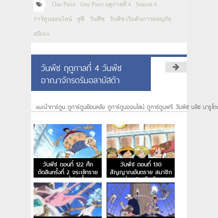
One Piece
One Piece ฤดูกาลที่ 4
Season 4
การ์ตูนออนไลน์
ลูฟี่
วันพีช
วันพีช เริ่มต้นการผจญภัย
อนิเมะ
วันพีช ฤดูกาลที่ 4 วันพีช
อาณาจักรดรัมอลาบัสต้า
แนะนำการ์ตูน ดูการ์ตูนย้อนหลัง ดูการ์ตูนออนไลน์ ดูการ์ตูนฟรี วันพีซ บลีซ นารูโต
วันพีช ตอนที่ 122 ศึก
วันพีช ตอนที่ 130
ตัดสินครั้งที่ 2 จระเข้ทราย
สัญญาณอันตราย สมาชิก
ปะทะ ลูฟี่ร่างน้ำ
คนที่ 7 คือนิโค โรบิน