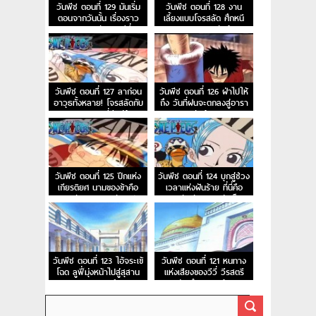
วันพีช ตอนที่ 129 มันเริ่ม
วันพีช ตอนที่ 128 งาน
ตอนจากวันนั้น เรื่องราว
เลี้ยงแบบโจรสลัด ศึกหนี
การผจญภัยของวีวี่
ออกจากอาราบัสต้า!
วันพีช ตอนที่ 127 ลาก่อน
วันพีช ตอนที่ 126 ฝ่าไปให้
อาวุธทั้งหลาย! โจรสลัดกับ
ถึง วันที่ฝนจะตกลงสู่อารา
ความยุติธรรมที่มีอยู่น้อย
บัสต้า!
นิด!
วันพีช ตอนที่ 125 ปีกแห่ง
วันพีช ตอนที่ 124 บุกสู่ช่วง
เกียรติยศ นามของข้าคือ
เวลาแห่งฝันร้าย ที่นี่คือ
ทหารรักษาอาณาจักรเปรู
ฐานทัพลับของกลุ่มเม็ด
ทราย
วันพีช ตอนที่ 123 ไอ้จระเข้
วันพีช ตอนที่ 121 หนทาง
โฉด ลูฟี่มุ่งหน้าไปสู่สุสาน
แห่งเสียงของวีวี่ วีรสตรี
ของราชวงศ์สิ
ร่ายรำลงมาแล้ว