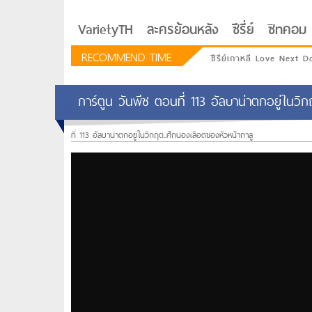
VarietyTH
ละครย้อนหลัง
ซีรี่ย์
ซิทคอม
RECOMMEND TIME
ซีรีย์เกาหลี Love Next D
การ์ตูน วันพีช ตอนที่ 113 อัลบาน่าตกอยู่ในวิ
ที่ 113 อัลบาน่าตกอยู่ในวิกฤต..ศึกนองเลือดของหัวหน้ากาลู
รักอยู่ประตูถัดไป