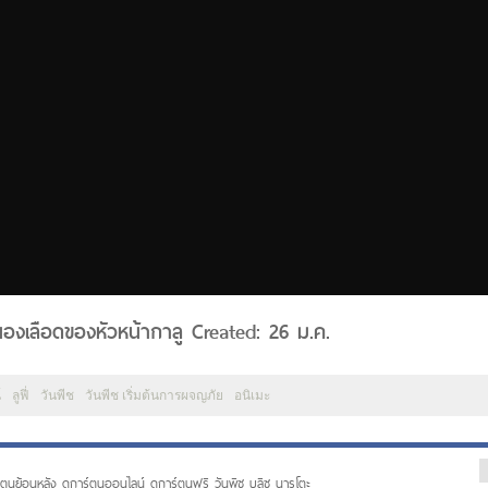
กนองเลือดของหัวหน้ากาลู Created: 26 ม.ค.
์
ลูฟี่
วันพีช
วันพีช เริ่มต้นการผจญภัย
อนิเมะ
ตูนย้อนหลัง ดูการ์ตูนออนไลน์ ดูการ์ตูนฟรี วันพีซ บลีซ นารูโตะ