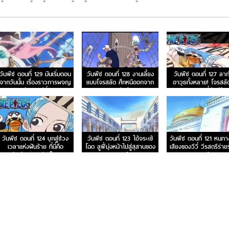
วันพีช ตอนที่ 129 มันเริ่มตอน
วันพีช ตอนที่ 128 งานเลี้ยง
วันพีช ตอนที่ 127 ลาก
จากวันนั้น เรื่องราวการผจญ
แบบโจรสลัด ศึกหนีออกจาก
อาวุธทั้งหลาย! โจรสลั
ภัยของวีวี่
อาราบัสต้า!
ความยุติธรรมที่มีอยู่น้อ
วันพีช ตอนที่ 124 บุกสู่ช่วง
วันพีช ตอนที่ 123 ไอ้จระเข้
วันพีช ตอนที่ 121 หนทา
เวลาแห่งฝันร้าย ที่นี่คือ
โฉด ลูฟี่มุ่งหน้าไปสู่สุสานของ
เสียงของวีวี่ วีรสตรีร่า
ฐานทัพลับของกลุ่มเม็ดทราย
ราชวงศ์สิ
มาแล้ว