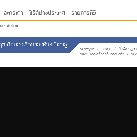
ละครเก่า
ซีรีส์ต่างประเทศ
รายการทีวี
oor ซับไทย
กฤต..ศึกนองเลือดของหัวหน้ากาลู
VarietyTh
/
การ์ตูน
/
วันพีช ฤดูกาล
วันพีช อาณาจักรดรัมอลาบัสต้า
/
วัน