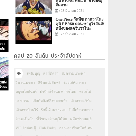
คุนิ EP.961 ตอน น้ำตาของผู้
ติดตาม
: 23 มีนาคม 2021
One Piece วันพีซ ภาควาโนะ
คุนิ EP.960 ตอน ซามูไรอันดับ
หนึ่งของแคว้นวาโนะ
: 23 มีนาคม 2021
่อน
ดกับ
ยนิด!
คลิป 20 อันดับ ประจำสัปดาห์
เพลิงบุญ
สามีตีตรา
สงครามนางฟ้า
งแห่ง
วิมานเมขลา
ลิขิตแห่งจันทร์
ร้อยเล่ห์มารยา
ยรำลง
มธุรสโลกันตร์
ปรปักษ์จำนน พากย์ไทย
ทะเลไฟ
กรงกรรม
เสือตัดสิงห์ลิงหลอกเจ้า
เจ้าสาวแก้ขัด
เจ้าสาวบ้านไร่
รักนี้เจ้านายจอง
รักนี้เจ้านายจอง
รักนะเป็ดโง่
พี่ว้ากคะรักหนูได้มั้ย
คลับฟรายเดย์
VIP รักซ่อนชู้
Club Friday
ออกแบบรักฉบับพิเศษ