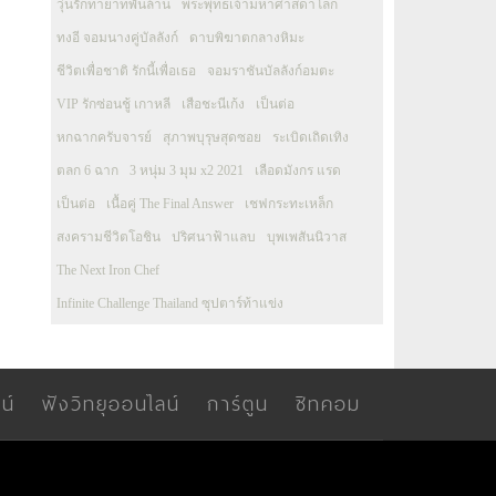
วุ่นรักทายาทพันล้าน
พระพุทธเจ้ามหาศาสดาโลก
ทงอี จอมนางคู่บัลลังก์
ดาบพิฆาตกลางหิมะ
ชีวิตเพื่อชาติ รักนี้เพื่อเธอ
จอมราชันบัลลังก์อมตะ
VIP รักซ่อนชู้ เกาหลี
เสือชะนีเก้ง
เป็นต่อ
หกฉากครับจารย์
สุภาพบุรุษสุดซอย
ระเบิดเถิดเทิง
ตลก 6 ฉาก
3 หนุ่ม 3 มุม x2 2021
เลือดมังกร แรด
เป็นต่อ
เนื้อคู่ The Final Answer
เชฟกระทะเหล็ก
สงครามชีวิตโอชิน
ปริศนาฟ้าแลบ
บุพเพสันนิวาส
The Next Iron Chef
Infinite Challenge Thailand ซุปตาร์ท้าแข่ง
น์
ฟังวิทยุออนไลน์
การ์ตูน
ซิทคอม