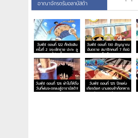
อาณาจักรดรัมอลาบัสต้า
วันพีช ตอนที่ 122 ศึกตัดสิน
วันพีช ตอนที่ 130 สัญญาณ
ครั้งที่ 2 จระเข้ทราย ปะทะ ลู
อันตราย สมาชิกคนที่ 7 คือนิ
ฟี่ร่างน้ำ
โค โรบิน
วันพีช ตอนที่ 126 ฝ่าไปให้ถึง
วันพีช ตอนที่ 125 ปีกแห่ง
วันที่ฝนจะตกลงสู่อาราบัสต้า!
เกียรติยศ นามของข้าคือทหาร
รักษาอาณาจักรเปรู