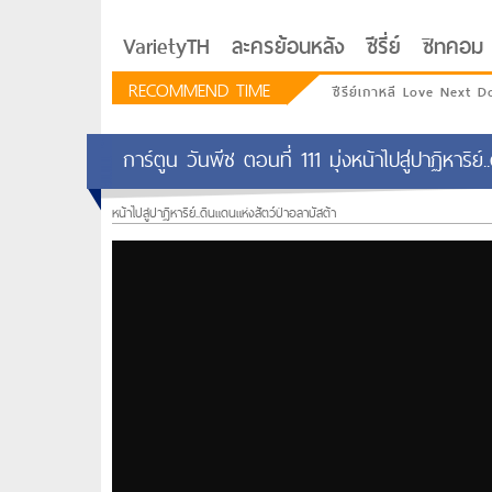
VarietyTH
ละครย้อนหลัง
ซีรี่ย์
ซิทคอม
RECOMMEND TIME
ซีรีย์เกาหลี Love Next D
การ์ตูน วันพีช ตอนที่ 111 มุ่งหน้าไปสู่ปาฏิหาริย์
หน้าไปสู่ปาฏิหาริย์..ดินแดนแห่งสัตว์ป่าอลาบัสต้า
รักอยู่ประตูถัดไป