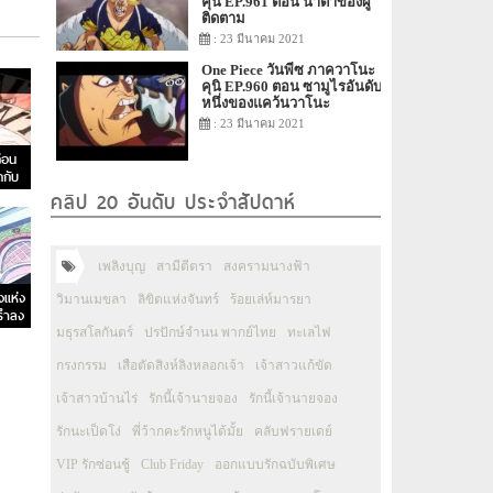
คุนิ EP.961 ตอน น้ำตาของผู้
ติดตาม
: 23 มีนาคม 2021
One Piece วันพีซ ภาควาโนะ
คุนิ EP.960 ตอน ซามูไรอันดับ
หนึ่งของแคว้นวาโนะ
: 23 มีนาคม 2021
่อน
ดกับ
ยนิด!
คลิป 20 อันดับ ประจำสัปดาห์
เพลิงบุญ
สามีตีตรา
สงครามนางฟ้า
งแห่ง
วิมานเมขลา
ลิขิตแห่งจันทร์
ร้อยเล่ห์มารยา
ยรำลง
มธุรสโลกันตร์
ปรปักษ์จำนน พากย์ไทย
ทะเลไฟ
กรงกรรม
เสือตัดสิงห์ลิงหลอกเจ้า
เจ้าสาวแก้ขัด
เจ้าสาวบ้านไร่
รักนี้เจ้านายจอง
รักนี้เจ้านายจอง
รักนะเป็ดโง่
พี่ว้ากคะรักหนูได้มั้ย
คลับฟรายเดย์
VIP รักซ่อนชู้
Club Friday
ออกแบบรักฉบับพิเศษ