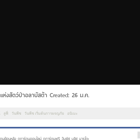
แดนแห่งสัตว์ป่าอลาบัสต้า Created: 26 ม.ค.
์
ลูฟี่
วันพีช
วันพีช เริ่มต้นการผจญภัย
อนิเมะ
ตูนย้อนหลัง ดูการ์ตูนออนไลน์ ดูการ์ตูนฟรี วันพีซ บลีซ นารูโตะ