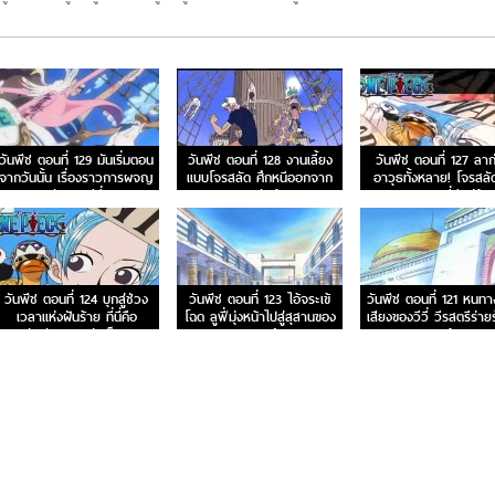
วันพีช ตอนที่ 129 มันเริ่มตอน
วันพีช ตอนที่ 128 งานเลี้ยง
วันพีช ตอนที่ 127 ลาก
จากวันนั้น เรื่องราวการผจญ
แบบโจรสลัด ศึกหนีออกจาก
อาวุธทั้งหลาย! โจรสลั
ภัยของวีวี่
อาราบัสต้า!
ความยุติธรรมที่มีอยู่น้อ
วันพีช ตอนที่ 124 บุกสู่ช่วง
วันพีช ตอนที่ 123 ไอ้จระเข้
วันพีช ตอนที่ 121 หนทา
เวลาแห่งฝันร้าย ที่นี่คือ
โฉด ลูฟี่มุ่งหน้าไปสู่สุสานของ
เสียงของวีวี่ วีรสตรีร่า
ฐานทัพลับของกลุ่มเม็ดทราย
ราชวงศ์สิ
มาแล้ว