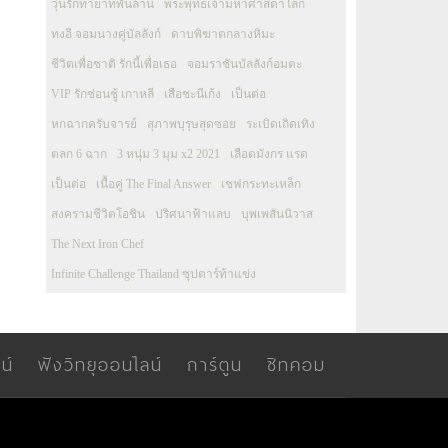
วุ่นรักทายาทพันล้าน
พระพุทธเจ้ามหาศาสดาโลก
ทงอี จอมนางคู่บัลลังก์
ดาบพิฆาตกลางหิมะ
ชีวิตเพื่อชาติ รักนี้เพื่อเธอ
จอมราชันบัลลังก์อมตะ
VIP รักซ่อนชู้ เกาหลี
เสือชะนีเก้ง
เป็นต่อ
หกฉากครับจารย์
สุภาพบุรุษสุดซอย
ระเบิดเถิดเทิง
ตลก 6 ฉาก
3 หนุ่ม 3 มุม x2 2021
เลือดมังกร แรด
เป็นต่อ
เนื้อคู่ The Final Answer
เชฟกระทะเหล็ก
สงครามชีวิตโอชิน
ปริศนาฟ้าแลบ
บุพเพสันนิวาส
The Next Iron Chef
Infinite Challenge Thailand ซุปตาร์ท้าแข่ง
น์
ฟังวิทยุออนไลน์
การ์ตูน
ซิทคอม