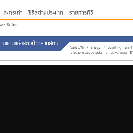
ละครเก่า
ซีรีส์ต่างประเทศ
รายการทีวี
oor ซับไทย
..ดินแดนแห่งสัตว์ป่าอลาบัสต้า
VarietyTh
/
การ์ตูน
/
วันพีช ฤดูกาลที่ 4
อาณาจักรดรัมอลาบัสต้า
/
วันพีช ตอนที่ 111