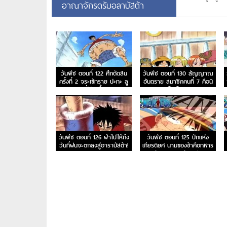
อาณาจักรดรัมอลาบัสต้า
วันพีช ตอนที่ 122 ศึกตัดสิน
วันพีช ตอนที่ 130 สัญญาณ
ครั้งที่ 2 จระเข้ทราย ปะทะ ลู
อันตราย สมาชิกคนที่ 7 คือนิ
ฟี่ร่างน้ำ
โค โรบิน
วันพีช ตอนที่ 126 ฝ่าไปให้ถึง
วันพีช ตอนที่ 125 ปีกแห่ง
วันที่ฝนจะตกลงสู่อาราบัสต้า!
เกียรติยศ นามของข้าคือทหาร
รักษาอาณาจักรเปรู