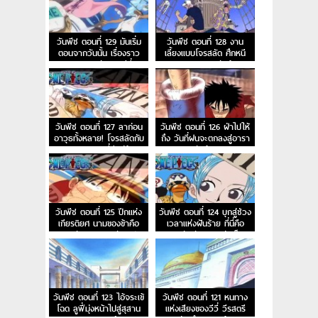
วันพีช ตอนที่ 129 มันเริ่ม
วันพีช ตอนที่ 128 งาน
ตอนจากวันนั้น เรื่องราว
เลี้ยงแบบโจรสลัด ศึกหนี
การผจญภัยของวีวี่
ออกจากอาราบัสต้า!
วันพีช ตอนที่ 127 ลาก่อน
วันพีช ตอนที่ 126 ฝ่าไปให้
อาวุธทั้งหลาย! โจรสลัดกับ
ถึง วันที่ฝนจะตกลงสู่อารา
ความยุติธรรมที่มีอยู่น้อย
บัสต้า!
นิด!
วันพีช ตอนที่ 125 ปีกแห่ง
วันพีช ตอนที่ 124 บุกสู่ช่วง
เกียรติยศ นามของข้าคือ
เวลาแห่งฝันร้าย ที่นี่คือ
ทหารรักษาอาณาจักรเปรู
ฐานทัพลับของกลุ่มเม็ด
ทราย
วันพีช ตอนที่ 123 ไอ้จระเข้
วันพีช ตอนที่ 121 หนทาง
โฉด ลูฟี่มุ่งหน้าไปสู่สุสาน
แห่งเสียงของวีวี่ วีรสตรี