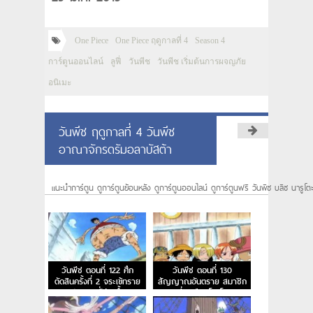
One Piece
One Piece ฤดูกาลที่ 4
Season 4
การ์ตูนออนไลน์
ลูฟี่
วันพีช
วันพีช เริ่มต้นการผจญภัย
อนิเมะ
วันพีช ฤดูกาลที่ 4 วันพีช
อาณาจักรดรัมอลาบัสต้า
แนะนำการ์ตูน ดูการ์ตูนย้อนหลัง ดูการ์ตูนออนไลน์ ดูการ์ตูนฟรี วันพีซ บลีซ นารูโต
วันพีช ตอนที่ 122 ศึก
วันพีช ตอนที่ 130
ตัดสินครั้งที่ 2 จระเข้ทราย
สัญญาณอันตราย สมาชิก
ปะทะ ลูฟี่ร่างน้ำ
คนที่ 7 คือนิโค โรบิน