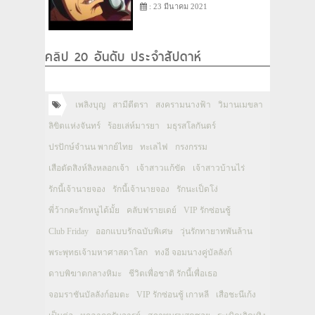
: 23 มีนาคม 2021
คลิป 20 อันดับ ประจำสัปดาห์
เพลิงบุญ
สามีตีตรา
สงครามนางฟ้า
วิมานเมขลา
ลิขิตแห่งจันทร์
ร้อยเล่ห์มารยา
มธุรสโลกันตร์
ปรปักษ์จำนน พากย์ไทย
ทะเลไฟ
กรงกรรม
เสือตัดสิงห์ลิงหลอกเจ้า
เจ้าสาวแก้ขัด
เจ้าสาวบ้านไร่
รักนี้เจ้านายจอง
รักนี้เจ้านายจอง
รักนะเป็ดโง่
พี่ว้ากคะรักหนูได้มั้ย
คลับฟรายเดย์
VIP รักซ่อนชู้
Club Friday
ออกแบบรักฉบับพิเศษ
วุ่นรักทายาทพันล้าน
พระพุทธเจ้ามหาศาสดาโลก
ทงอี จอมนางคู่บัลลังก์
ดาบพิฆาตกลางหิมะ
ชีวิตเพื่อชาติ รักนี้เพื่อเธอ
จอมราชันบัลลังก์อมตะ
VIP รักซ่อนชู้ เกาหลี
เสือชะนีเก้ง