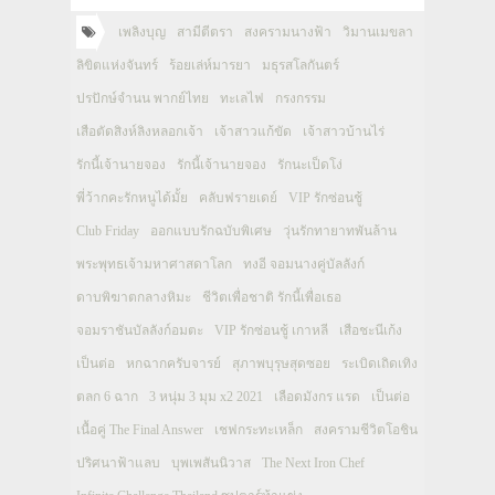
เพลิงบุญ
สามีตีตรา
สงครามนางฟ้า
วิมานเมขลา
ลิขิตแห่งจันทร์
ร้อยเล่ห์มารยา
มธุรสโลกันตร์
ปรปักษ์จำนน พากย์ไทย
ทะเลไฟ
กรงกรรม
เสือตัดสิงห์ลิงหลอกเจ้า
เจ้าสาวแก้ขัด
เจ้าสาวบ้านไร่
รักนี้เจ้านายจอง
รักนี้เจ้านายจอง
รักนะเป็ดโง่
พี่ว้ากคะรักหนูได้มั้ย
คลับฟรายเดย์
VIP รักซ่อนชู้
Club Friday
ออกแบบรักฉบับพิเศษ
วุ่นรักทายาทพันล้าน
พระพุทธเจ้ามหาศาสดาโลก
ทงอี จอมนางคู่บัลลังก์
ดาบพิฆาตกลางหิมะ
ชีวิตเพื่อชาติ รักนี้เพื่อเธอ
จอมราชันบัลลังก์อมตะ
VIP รักซ่อนชู้ เกาหลี
เสือชะนีเก้ง
เป็นต่อ
หกฉากครับจารย์
สุภาพบุรุษสุดซอย
ระเบิดเถิดเทิง
ตลก 6 ฉาก
3 หนุ่ม 3 มุม x2 2021
เลือดมังกร แรด
เป็นต่อ
เนื้อคู่ The Final Answer
เชฟกระทะเหล็ก
สงครามชีวิตโอชิน
ปริศนาฟ้าแลบ
บุพเพสันนิวาส
The Next Iron Chef