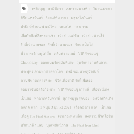
เพลิงบุญ
สามีตีตรา
สงครามนางฟ้า
วิมานเมขลา
ลิขิตแห่งจันทร์
ร้อยเล่ห์มารยา
มธุรสโลกันตร์
ปรปักษ์จำนน พากย์ไทย
ทะเลไฟ
กรงกรรม
เสือตัดสิงห์ลิงหลอกเจ้า
เจ้าสาวแก้ขัด
เจ้าสาวบ้านไร่
รักนี้เจ้านายจอง
รักนี้เจ้านายจอง
รักนะเป็ดโง่
พี่ว้ากคะรักหนูได้มั้ย
คลับฟรายเดย์
VIP รักซ่อนชู้
Club Friday
ออกแบบรักฉบับพิเศษ
วุ่นรักทายาทพันล้าน
พระพุทธเจ้ามหาศาสดาโลก
ทงอี จอมนางคู่บัลลังก์
ดาบพิฆาตกลางหิมะ
ชีวิตเพื่อชาติ รักนี้เพื่อเธอ
จอมราชันบัลลังก์อมตะ
VIP รักซ่อนชู้ เกาหลี
เสือชะนีเก้ง
เป็นต่อ
หกฉากครับจารย์
สุภาพบุรุษสุดซอย
ระเบิดเถิดเทิง
ตลก 6 ฉาก
3 หนุ่ม 3 มุม x2 2021
เลือดมังกร แรด
เป็นต่อ
เนื้อคู่ The Final Answer
เชฟกระทะเหล็ก
สงครามชีวิตโอชิน
ปริศนาฟ้าแลบ
บุพเพสันนิวาส
The Next Iron Chef