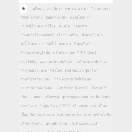
เพลิงบุญ
สามีตีตรา
สงครามนางฟ้า
วิมานเมขลา
ลิขิตแห่งจันทร์
ร้อยเล่ห์มารยา
มธุรสโลกันตร์
ปรปักษ์จำนน พากย์ไทย
ทะเลไฟ
กรงกรรม
เสือตัดสิงห์ลิงหลอกเจ้า
เจ้าสาวแก้ขัด
เจ้าสาวบ้านไร่
รักนี้เจ้านายจอง
รักนี้เจ้านายจอง
รักนะเป็ดโง่
พี่ว้ากคะรักหนูได้มั้ย
คลับฟรายเดย์
VIP รักซ่อนชู้
Club Friday
ออกแบบรักฉบับพิเศษ
วุ่นรักทายาทพันล้าน
พระพุทธเจ้ามหาศาสดาโลก
ทงอี จอมนางคู่บัลลังก์
ดาบพิฆาตกลางหิมะ
ชีวิตเพื่อชาติ รักนี้เพื่อเธอ
จอมราชันบัลลังก์อมตะ
VIP รักซ่อนชู้ เกาหลี
เสือชะนีเก้ง
เป็นต่อ
หกฉากครับจารย์
สุภาพบุรุษสุดซอย
ระเบิดเถิดเทิง
ตลก 6 ฉาก
3 หนุ่ม 3 มุม x2 2021
เลือดมังกร แรด
เป็นต่อ
เนื้อคู่ The Final Answer
เชฟกระทะเหล็ก
สงครามชีวิตโอชิน
ปริศนาฟ้าแลบ
บุพเพสันนิวาส
The Next Iron Chef