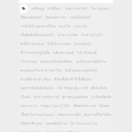
เพลิงบุญ
สามีตีตรา
สงครามนางฟ้า
วิมานเมขลา
ลิขิตแห่งจันทร์
ร้อยเล่ห์มารยา
มธุรสโลกันตร์
ปรปักษ์จำนน พากย์ไทย
ทะเลไฟ
กรงกรรม
เสือตัดสิงห์ลิงหลอกเจ้า
เจ้าสาวแก้ขัด
เจ้าสาวบ้านไร่
รักนี้เจ้านายจอง
รักนี้เจ้านายจอง
รักนะเป็ดโง่
พี่ว้ากคะรักหนูได้มั้ย
คลับฟรายเดย์
VIP รักซ่อนชู้
Club Friday
ออกแบบรักฉบับพิเศษ
วุ่นรักทายาทพันล้าน
พระพุทธเจ้ามหาศาสดาโลก
ทงอี จอมนางคู่บัลลังก์
ดาบพิฆาตกลางหิมะ
ชีวิตเพื่อชาติ รักนี้เพื่อเธอ
จอมราชันบัลลังก์อมตะ
VIP รักซ่อนชู้ เกาหลี
เสือชะนีเก้ง
เป็นต่อ
หกฉากครับจารย์
สุภาพบุรุษสุดซอย
ระเบิดเถิดเทิง
ตลก 6 ฉาก
3 หนุ่ม 3 มุม x2 2021
เลือดมังกร แรด
เป็นต่อ
เนื้อคู่ The Final Answer
เชฟกระทะเหล็ก
สงครามชีวิตโอชิน
ปริศนาฟ้าแลบ
บุพเพสันนิวาส
The Next Iron Chef