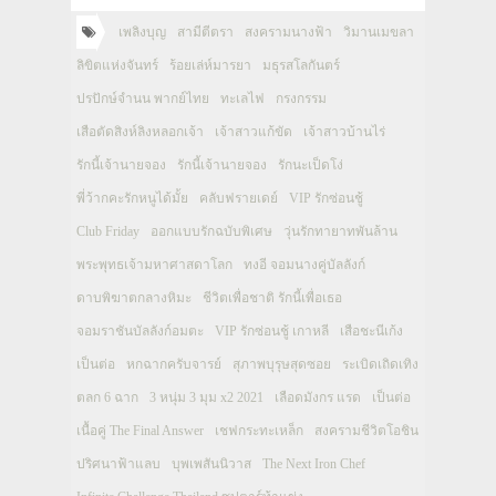
เพลิงบุญ
สามีตีตรา
สงครามนางฟ้า
วิมานเมขลา
ลิขิตแห่งจันทร์
ร้อยเล่ห์มารยา
มธุรสโลกันตร์
ปรปักษ์จำนน พากย์ไทย
ทะเลไฟ
กรงกรรม
เสือตัดสิงห์ลิงหลอกเจ้า
เจ้าสาวแก้ขัด
เจ้าสาวบ้านไร่
รักนี้เจ้านายจอง
รักนี้เจ้านายจอง
รักนะเป็ดโง่
พี่ว้ากคะรักหนูได้มั้ย
คลับฟรายเดย์
VIP รักซ่อนชู้
Club Friday
ออกแบบรักฉบับพิเศษ
วุ่นรักทายาทพันล้าน
พระพุทธเจ้ามหาศาสดาโลก
ทงอี จอมนางคู่บัลลังก์
ดาบพิฆาตกลางหิมะ
ชีวิตเพื่อชาติ รักนี้เพื่อเธอ
จอมราชันบัลลังก์อมตะ
VIP รักซ่อนชู้ เกาหลี
เสือชะนีเก้ง
เป็นต่อ
หกฉากครับจารย์
สุภาพบุรุษสุดซอย
ระเบิดเถิดเทิง
ตลก 6 ฉาก
3 หนุ่ม 3 มุม x2 2021
เลือดมังกร แรด
เป็นต่อ
เนื้อคู่ The Final Answer
เชฟกระทะเหล็ก
สงครามชีวิตโอชิน
ปริศนาฟ้าแลบ
บุพเพสันนิวาส
The Next Iron Chef