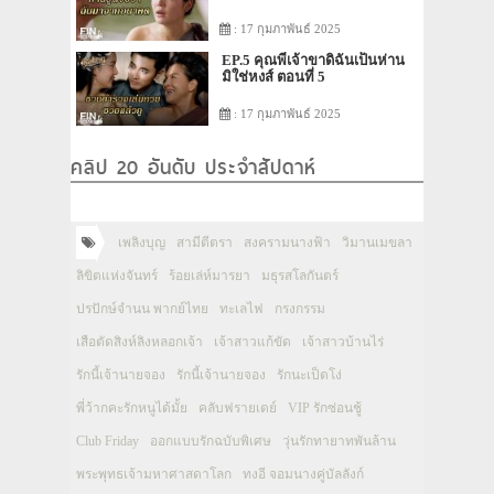
: 17 กุมภาพันธ์ 2025
EP.5 คุณพี่เจ้าขาดิฉันเป็นห่าน
มิใช่หงส์ ตอนที่ 5
: 17 กุมภาพันธ์ 2025
คลิป 20 อันดับ ประจำสัปดาห์
เพลิงบุญ
สามีตีตรา
สงครามนางฟ้า
วิมานเมขลา
ลิขิตแห่งจันทร์
ร้อยเล่ห์มารยา
มธุรสโลกันตร์
ปรปักษ์จำนน พากย์ไทย
ทะเลไฟ
กรงกรรม
เสือตัดสิงห์ลิงหลอกเจ้า
เจ้าสาวแก้ขัด
เจ้าสาวบ้านไร่
รักนี้เจ้านายจอง
รักนี้เจ้านายจอง
รักนะเป็ดโง่
พี่ว้ากคะรักหนูได้มั้ย
คลับฟรายเดย์
VIP รักซ่อนชู้
Club Friday
ออกแบบรักฉบับพิเศษ
วุ่นรักทายาทพันล้าน
พระพุทธเจ้ามหาศาสดาโลก
ทงอี จอมนางคู่บัลลังก์