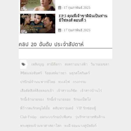
: 17 กุมภาพันธ์ 2025
EP.5 คุณพี่เจ้าขาดิฉันเป็นห่าน
มิใช่หงส์ ตอนที่ 5
: 17 กุมภาพันธ์ 2025
คลิป 20 อันดับ ประจำสัปดาห์
เพลิงบุญ
สามีตีตรา
สงครามนางฟ้า
วิมานเมขลา
ลิขิตแห่งจันทร์
ร้อยเล่ห์มารยา
มธุรสโลกันตร์
ปรปักษ์จำนน พากย์ไทย
ทะเลไฟ
กรงกรรม
เสือตัดสิงห์ลิงหลอกเจ้า
เจ้าสาวแก้ขัด
เจ้าสาวบ้านไร่
รักนี้เจ้านายจอง
รักนี้เจ้านายจอง
รักนะเป็ดโง่
พี่ว้ากคะรักหนูได้มั้ย
คลับฟรายเดย์
VIP รักซ่อนชู้
Club Friday
ออกแบบรักฉบับพิเศษ
วุ่นรักทายาทพันล้าน
พระพุทธเจ้ามหาศาสดาโลก
ทงอี จอมนางคู่บัลลังก์