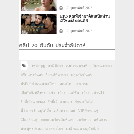
: 17 กุมภาพันธ์ 2025
EP.5 คุณพี่เจ้าขาดิฉันเป็นห่าน
มิใช่หงส์ ตอนที่ 5
: 17 กุมภาพันธ์ 2025
คลิป 20 อันดับ ประจำสัปดาห์
เพลิงบุญ
สามีตีตรา
สงครามนางฟ้า
วิมานเมขลา
ลิขิตแห่งจันทร์
ร้อยเล่ห์มารยา
มธุรสโลกันตร์
ปรปักษ์จำนน พากย์ไทย
ทะเลไฟ
กรงกรรม
เสือตัดสิงห์ลิงหลอกเจ้า
เจ้าสาวแก้ขัด
เจ้าสาวบ้านไร่
รักนี้เจ้านายจอง
รักนี้เจ้านายจอง
รักนะเป็ดโง่
พี่ว้ากคะรักหนูได้มั้ย
คลับฟรายเดย์
VIP รักซ่อนชู้
Club Friday
ออกแบบรักฉบับพิเศษ
วุ่นรักทายาทพันล้าน
พระพุทธเจ้ามหาศาสดาโลก
ทงอี จอมนางคู่บัลลังก์