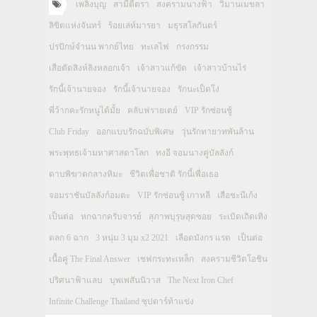
เพลิงบุญ
สามีตีตรา
สงครามนางฟ้า
วิมานเมขลา
ลิขิตแห่งจันทร์
ร้อยเล่ห์มารยา
มธุรสโลกันตร์
ปรปักษ์จำนน พากย์ไทย
ทะเลไฟ
กรงกรรม
เสือตัดสิงห์ลิงหลอกเจ้า
เจ้าสาวแก้ขัด
เจ้าสาวบ้านไร่
รักนี้เจ้านายจอง
รักนี้เจ้านายจอง
รักนะเป็ดโง่
พี่ว้ากคะรักหนูได้มั้ย
คลับฟรายเดย์
VIP รักซ่อนชู้
Club Friday
ออกแบบรักฉบับพิเศษ
วุ่นรักทายาทพันล้าน
พระพุทธเจ้ามหาศาสดาโลก
ทงอี จอมนางคู่บัลลังก์
ดาบพิฆาตกลางหิมะ
ชีวิตเพื่อชาติ รักนี้เพื่อเธอ
จอมราชันบัลลังก์อมตะ
VIP รักซ่อนชู้ เกาหลี
เสือชะนีเก้ง
เป็นต่อ
หกฉากครับจารย์
สุภาพบุรุษสุดซอย
ระเบิดเถิดเทิง
ตลก 6 ฉาก
3 หนุ่ม 3 มุม x2 2021
เลือดมังกร แรด
เป็นต่อ
เนื้อคู่ The Final Answer
เชฟกระทะเหล็ก
สงครามชีวิตโอชิน
ปริศนาฟ้าแลบ
บุพเพสันนิวาส
The Next Iron Chef
Infinite Challenge Thailand ซุปตาร์ท้าแข่ง