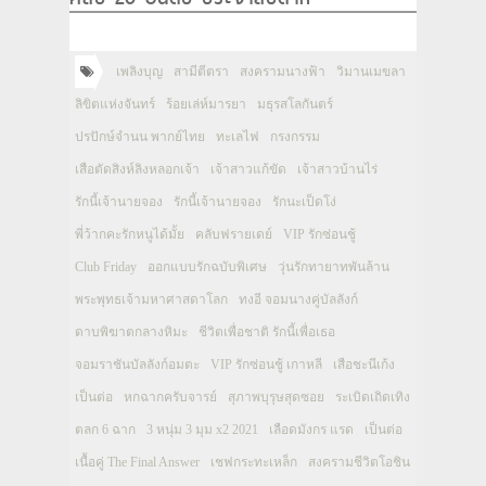
เพลิงบุญ
สามีตีตรา
สงครามนางฟ้า
วิมานเมขลา
ลิขิตแห่งจันทร์
ร้อยเล่ห์มารยา
มธุรสโลกันตร์
ปรปักษ์จำนน พากย์ไทย
ทะเลไฟ
กรงกรรม
เสือตัดสิงห์ลิงหลอกเจ้า
เจ้าสาวแก้ขัด
เจ้าสาวบ้านไร่
รักนี้เจ้านายจอง
รักนี้เจ้านายจอง
รักนะเป็ดโง่
พี่ว้ากคะรักหนูได้มั้ย
คลับฟรายเดย์
VIP รักซ่อนชู้
Club Friday
ออกแบบรักฉบับพิเศษ
วุ่นรักทายาทพันล้าน
พระพุทธเจ้ามหาศาสดาโลก
ทงอี จอมนางคู่บัลลังก์
ดาบพิฆาตกลางหิมะ
ชีวิตเพื่อชาติ รักนี้เพื่อเธอ
จอมราชันบัลลังก์อมตะ
VIP รักซ่อนชู้ เกาหลี
เสือชะนีเก้ง
เป็นต่อ
หกฉากครับจารย์
สุภาพบุรุษสุดซอย
ระเบิดเถิดเทิง
ตลก 6 ฉาก
3 หนุ่ม 3 มุม x2 2021
เลือดมังกร แรด
เป็นต่อ
เนื้อคู่ The Final Answer
เชฟกระทะเหล็ก
สงครามชีวิตโอชิน