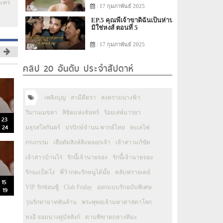
ละคร
: 17 กุมภาพันธ์ 2025
EP.5 คุณพี่เจ้าขาดิฉันเป็นห่าน
มิใช่หงส์ ตอนที่ 5
: 17 กุมภาพันธ์ 2025
คลิป 20 อันดับ ประจำสัปดาห์
เพลิงบุญ
สามีตีตรา
สงครามนางฟ้า
วิมานเมขลา
ลิขิตแห่งจันทร์
ร้อยเล่ห์มารยา
 23
 24
มธุรสโลกันตร์
ปรปักษ์จำนน พากย์ไทย
ทะเลไฟ
กรงกรรม
เสือตัดสิงห์ลิงหลอกเจ้า
เจ้าสาวแก้ขัด
เจ้าสาวบ้านไร่
รักนี้เจ้านายจอง
รักนี้เจ้านายจอง
รักนะเป็ดโง่
พี่ว้ากคะรักหนูได้มั้ย
คลับฟรายเดย์
 15
VIP รักซ่อนชู้
Club Friday
ออกแบบรักฉบับพิเศษ
 19
วุ่นรักทายาทพันล้าน
พระพุทธเจ้ามหาศาสดาโลก
ทงอี จอมนางคู่บัลลังก์
ดาบพิฆาตกลางหิมะ