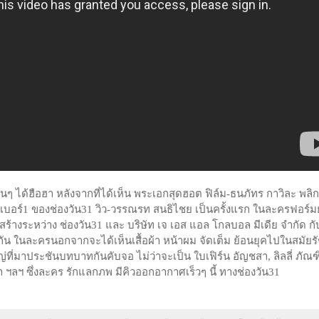
ๆ ได้ฮือฮา หลังจากที่ได้เห็น พระเอกสุดฮอต ฟิล์ม-ธนภัทร กาวิละ พลิ
เบอร์1 ของช่องวัน31 วิว-วรรณรท สนธิไชย เป็นครั้งแรก ในละครฟอร์มย
้างระหว่าง ช่องวัน31 และ บริษัท เจ เอส แอล โกลบอล มีเดีย จำกัด กับ
 ในละครนอกจากจะได้เห็นเสื้อผ้า หน้าผม จัดเต็ม ย้อนยุคไปในสมัยร
่นใหญ่ที่มาประชันบทบาทกันคับจอ ไม่ว่าจะเป็น ใบเฟิร์น อัญชสา, ลิลลี่ ภัณฑ
รชา ฯลฯ ซึ่งละคร รักแลกภพ มีคิวออกอากาศเร็วๆ นี้ ทางช่องวัน31