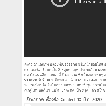
ละคร รักแลกภพ ปล่อยทีเซอร์ออกมาเรียกน้ำย่อยให้แฟน
แรกเตอร์มารับบทเป็น 2 หนุ่มต่างยุค ประกบกับนางเอก
แนวโรแมนติก-คอมมาดี้ รักแลกภพ ซึ่งเป็นละครทุ่มทุนสร
ราวความรักข้ามภพ ที่กาลเวลานำพาเขาและเธอมาพบกัน
ที่6 งานนี้ยังเต็มอิ่มไปด้วยเหล่านักแสดงทั้งรุ่นเล็กรุ
ณัฏฐ์ เทพหัสดินฯ, แอริน ยุกตะทัต, บิ๊ก ศรุต, เต๋า สโ
รักแลกภพ เรื่องย่อ Created: 10 มี.ค. 2020