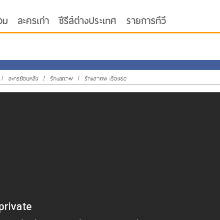
อม
ละครเก่า
ซีรีส์ต่างประเทศ
รายการทีวี
/
ละครย้อนหลัง
/
รักแลกภพ
/
รักแลกภพ เรื่องย่อ
oor ซับไทย