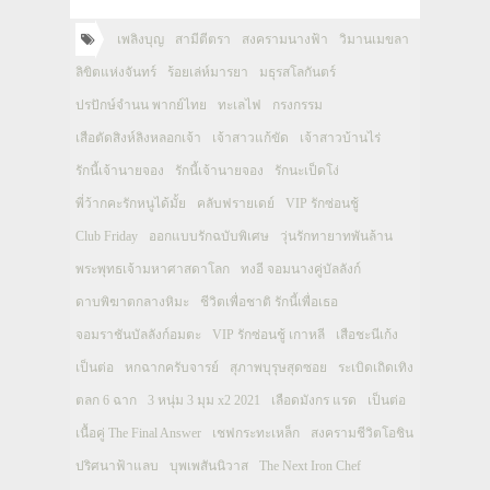
เพลิงบุญ
สามีตีตรา
สงครามนางฟ้า
วิมานเมขลา
ลิขิตแห่งจันทร์
ร้อยเล่ห์มารยา
มธุรสโลกันตร์
ปรปักษ์จำนน พากย์ไทย
ทะเลไฟ
กรงกรรม
เสือตัดสิงห์ลิงหลอกเจ้า
เจ้าสาวแก้ขัด
เจ้าสาวบ้านไร่
รักนี้เจ้านายจอง
รักนี้เจ้านายจอง
รักนะเป็ดโง่
พี่ว้ากคะรักหนูได้มั้ย
คลับฟรายเดย์
VIP รักซ่อนชู้
Club Friday
ออกแบบรักฉบับพิเศษ
วุ่นรักทายาทพันล้าน
พระพุทธเจ้ามหาศาสดาโลก
ทงอี จอมนางคู่บัลลังก์
ดาบพิฆาตกลางหิมะ
ชีวิตเพื่อชาติ รักนี้เพื่อเธอ
จอมราชันบัลลังก์อมตะ
VIP รักซ่อนชู้ เกาหลี
เสือชะนีเก้ง
เป็นต่อ
หกฉากครับจารย์
สุภาพบุรุษสุดซอย
ระเบิดเถิดเทิง
ตลก 6 ฉาก
3 หนุ่ม 3 มุม x2 2021
เลือดมังกร แรด
เป็นต่อ
เนื้อคู่ The Final Answer
เชฟกระทะเหล็ก
สงครามชีวิตโอชิน
ปริศนาฟ้าแลบ
บุพเพสันนิวาส
The Next Iron Chef