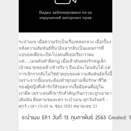
ระบำเมฆ เมื่อความรักเป็นเรื่องหลอกลวง เมื่อเบื้อง
หลังความสัมพันธ์ที่น่าอิจฉากลับเป็นแผนการที่
แยบยลเพื่อจะเปิดโปงคนที่เธอเรียกว่าพ่อ
แต่….เมฆดันทำผิดกฎ เมื่อเค้าดันหลงรักหนูเล็ก
เป้าหมายของเค้าเข้าจริง ๆ ถึงแม้จะโดนจับได้ แต่
การเลิกรากลับไม่ใช่คำตอบของความสัมพันธ์ครั้งนี้
เพราะจากนี้เมฆจะต้องทำทุกอย่างเพื่อรักษาชีวิต
ของผู้หญิงที่เค้ารักให้รอดจากเงื้อมือคนที่อยู่ใน
เงามืด เพราะคนที่เขารักสำคัญเกินกว่าจะถูกเอามา
เดิมพัน ติดตามชมละคร ระบำเมฆ ทุกวันจันทร์ –
ศุกร์ เวลา 19.00 น. ช่อง 3HD หมายเลข 33
ระบำเมฆ EP.1 วันที่ 13 กุมภาพันธ์ 2563 Created: