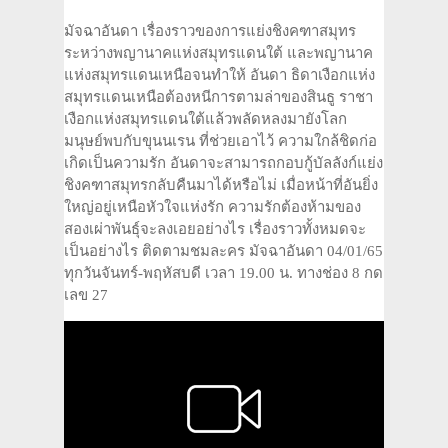
มัจฉาอันดา เรื่องราวของการแย่งชิงคฑาสมุทร
ระหว่างพญานาคแห่งสมุทรแดนใต้ และพญานาค
แห่งสมุทรแดนเหนือจนทำให้ อันดา ธิดาเงือกแห่ง
สมุทรแดนเหนือต้องหนีการตามล่าของสินธู ราชา
เงือกแห่งสมุทรแดนใต้แล้วพลัดหลงมายังโลก
มนุษย์พบกับขุนนเรน ที่ช่วยเอาไว้ ความใกล้ชิดก่อ
เกิดเป็นความรัก อันดาจะสามารถกอบกู้บัลลังก์แย่ง
ชิงคฑาสมุทรกลับคืนมาได้หรือไม่ เมื่อหน้าที่อันยิ่ง
ใหญ่อยู่เหนือหัวใจแห่งรัก ความรักต้องห้ามของ
สองเผ่าพันธุ์จะลงเอยอย่างไร เรื่องราวทั้งหมดจะ
เป็นอย่างไร ติดตามชมละคร มัจฉาอันดา 04/01/65
ทุกวันจันทร์-พฤหัสบดี เวลา 19.00 น. ทางช่อง 8 กด
เลข 27