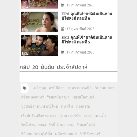
: 17 กุมภาพันธ์ 2025
EP.6 คุณพี่เจ้าขาดิฉันเป็นห่าน
มิใช่หงส์ ตอนที่ 6
: 17 กุมภาพันธ์ 2025
EP.5 คุณพี่เจ้าขาดิฉันเป็นห่าน
มิใช่หงส์ ตอนที่ 5
: 17 กุมภาพันธ์ 2025
คลิป 20 อันดับ ประจำสัปดาห์
เพลิงบุญ
สามีตีตรา
สงครามนางฟ้า
วิมานเมขลา
ลิขิตแห่งจันทร์
ร้อยเล่ห์มารยา
มธุรสโลกันตร์
ปรปักษ์จำนน พากย์ไทย
ทะเลไฟ
กรงกรรม
เสือตัดสิงห์ลิงหลอกเจ้า
เจ้าสาวแก้ขัด
เจ้าสาวบ้านไร่
รักนี้เจ้านายจอง
รักนี้เจ้านายจอง
รักนะเป็ดโง่
พี่ว้ากคะรักหนูได้มั้ย
คลับฟรายเดย์
VIP รักซ่อนชู้