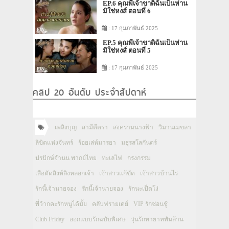
EP.6 คุณพี่เจ้าขาดิฉันเป็นห่าน
มิใช่หงส์ ตอนที่ 6
: 17 กุมภาพันธ์ 2025
EP.5 คุณพี่เจ้าขาดิฉันเป็นห่าน
มิใช่หงส์ ตอนที่ 5
: 17 กุมภาพันธ์ 2025
คลิป 20 อันดับ ประจำสัปดาห์
เพลิงบุญ
สามีตีตรา
สงครามนางฟ้า
วิมานเมขลา
ลิขิตแห่งจันทร์
ร้อยเล่ห์มารยา
มธุรสโลกันตร์
ปรปักษ์จำนน พากย์ไทย
ทะเลไฟ
กรงกรรม
เสือตัดสิงห์ลิงหลอกเจ้า
เจ้าสาวแก้ขัด
เจ้าสาวบ้านไร่
รักนี้เจ้านายจอง
รักนี้เจ้านายจอง
รักนะเป็ดโง่
พี่ว้ากคะรักหนูได้มั้ย
คลับฟรายเดย์
VIP รักซ่อนชู้
Club Friday
ออกแบบรักฉบับพิเศษ
วุ่นรักทายาทพันล้าน