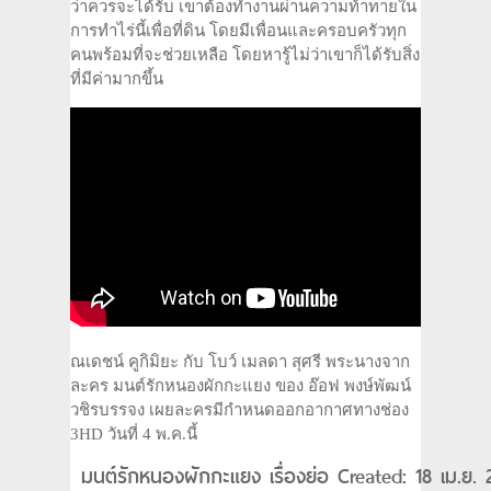
ว่าควรจะได้รับ เขาต้องทำงานผ่านความท้าทายใน
การทำไร่นี้เพื่อที่ดิน โดยมีเพื่อนและครอบครัวทุก
คนพร้อมที่จะช่วยเหลือ โดยหารู้ไม่ว่าเขาก็ได้รับสิ่ง
ที่มีค่ามากขึ้น
ณเดชน์ คูกิมิยะ กับ โบว์ เมลดา สุศรี พระนางจาก
ละคร มนต์รักหนองผักกะแยง ของ อ๊อฟ พงษ์พัฒน์
วชิรบรรจง เผยละครมีกำหนดออกอากาศทางช่อง
3HD วันที่ 4 พ.ค.นี้
มนต์รักหนองผักกะแยง เรื่องย่อ Created: 18 เม.ย. 