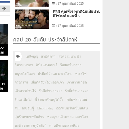
: 17 กุมภาพันธ์ 2025
EP.5 คุณพี่เจ้าขาดิฉันเป็นห่าน
มิใช่หงส์ ตอนที่ 5
: 17 กุมภาพันธ์ 2025
คลิป 20 อันดับ ประจำสัปดาห์
 22
แรก
เพลิงบุญ
สามีตีตรา
สงครามนางฟ้า
วิมานเมขลา
ลิขิตแห่งจันทร์
ร้อยเล่ห์มารยา
มธุรสโลกันตร์
ปรปักษ์จำนน พากย์ไทย
ทะเลไฟ
กรงกรรม
เสือตัดสิงห์ลิงหลอกเจ้า
เจ้าสาวแก้ขัด
่ 19
49
เจ้าสาวบ้านไร่
รักนี้เจ้านายจอง
รักนี้เจ้านายจอง
รักนะเป็ดโง่
พี่ว้ากคะรักหนูได้มั้ย
คลับฟรายเดย์
VIP รักซ่อนชู้
Club Friday
ออกแบบรักฉบับพิเศษ
วุ่นรักทายาทพันล้าน
พระพุทธเจ้ามหาศาสดาโลก
ทงอี จอมนางคู่บัลลังก์
ดาบพิฆาตกลางหิมะ