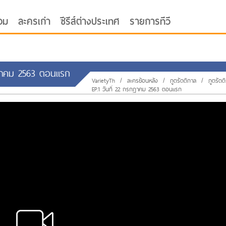
อม
ละครเก่า
ซีรีส์ต่างประเทศ
รายการทีวี
รกฎาคม 2563 ตอนแรก
VarietyTh
/
ละครย้อนหลัง
/
ภูตรัตติกาล
/
ภูตรัตต
EP.1 วันที่ 22 กรกฎาคม 2563 ตอนแรก
oor ซับไทย