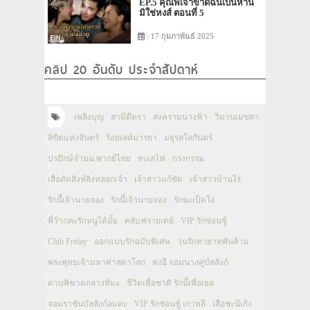
EP.5 คุณพี่เจ้าขาดิฉันเป็นห่าน
มิใช่หงส์ ตอนที่ 5
: 17 กุมภาพันธ์ 2025
คลิป 20 อันดับ ประจำสัปดาห์
เพลิงบุญ
สามีตีตรา
สงครามนางฟ้า
วิมานเมขลา
ลิขิตแห่งจันทร์
ร้อยเล่ห์มารยา
มธุรสโลกันตร์
ปรปักษ์จำนน พากย์ไทย
ทะเลไฟ
กรงกรรม
เสือตัดสิงห์ลิงหลอกเจ้า
เจ้าสาวแก้ขัด
เจ้าสาวบ้านไร่
รักนี้เจ้านายจอง
รักนี้เจ้านายจอง
รักนะเป็ดโง่
พี่ว้ากคะรักหนูได้มั้ย
คลับฟรายเดย์
VIP รักซ่อนชู้
Club Friday
ออกแบบรักฉบับพิเศษ
วุ่นรักทายาทพันล้าน
พระพุทธเจ้ามหาศาสดาโลก
ทงอี จอมนางคู่บัลลังก์
ดาบพิฆาตกลางหิมะ
ชีวิตเพื่อชาติ รักนี้เพื่อเธอ
จอมราชันบัลลังก์อมตะ
VIP รักซ่อนชู้ เกาหลี
เสือชะนีเก้ง