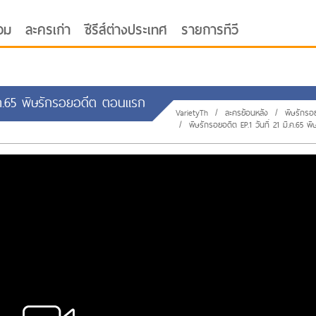
อม
ละครเก่า
ซีรีส์ต่างประเทศ
รายการทีวี
ี.ค.65 พิษรักรอยอดีต ตอนแรก
VarietyTh
/
ละครย้อนหลัง
/
พิษรักรอ
/
พิษรักรอยอดีต EP.1 วันที่ 21 มี.ค.65 พ
oor ซับไทย