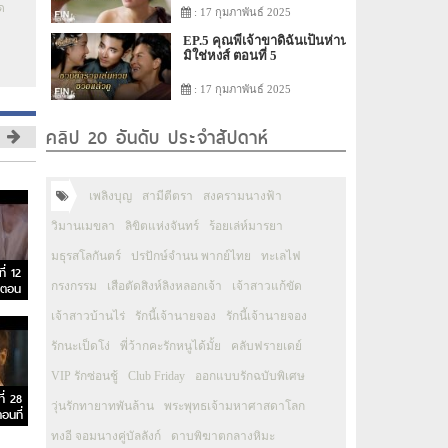
ด
: 17 กุมภาพันธ์ 2025
EP.5 คุณพี่เจ้าขาดิฉันเป็นห่าน
มิใช่หงส์ ตอนที่ 5
: 17 กุมภาพันธ์ 2025
คลิป 20 อันดับ ประจำสัปดาห์
เพลิงบุญ
สามีตีตรา
สงครามนางฟ้า
วิมานเมขลา
ลิขิตแห่งจันทร์
ร้อยเล่ห์มารยา
มธุรสโลกันตร์
ปรปักษ์จำนน พากย์ไทย
ทะเลไฟ
ี่ 12
 ตอน
กรงกรรม
เสือตัดสิงห์ลิงหลอกเจ้า
เจ้าสาวแก้ขัด
เจ้าสาวบ้านไร่
รักนี้เจ้านายจอง
รักนี้เจ้านายจอง
รักนะเป็ดโง่
พี่ว้ากคะรักหนูได้มั้ย
คลับฟรายเดย์
VIP รักซ่อนชู้
Club Friday
ออกแบบรักฉบับพิเศษ
ี่ 28
วุ่นรักทายาทพันล้าน
พระพุทธเจ้ามหาศาสดาโลก
อนที่
ทงอี จอมนางคู่บัลลังก์
ดาบพิฆาตกลางหิมะ