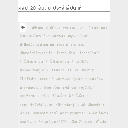
คลิป 20 อันดับ ประจำสัปดาห์
เพลิงบุญ
สามีตีตรา
สงครามนางฟ้า
วิมานเมขลา
ลิขิตแห่งจันทร์
ร้อยเล่ห์มารยา
มธุรสโลกันตร์
ปรปักษ์จำนน พากย์ไทย
ทะเลไฟ
กรงกรรม
เสือตัดสิงห์ลิงหลอกเจ้า
เจ้าสาวแก้ขัด
เจ้าสาวบ้านไร่
รักนี้เจ้านายจอง
รักนี้เจ้านายจอง
รักนะเป็ดโง่
พี่ว้ากคะรักหนูได้มั้ย
คลับฟรายเดย์
VIP รักซ่อนชู้
Club Friday
ออกแบบรักฉบับพิเศษ
วุ่นรักทายาทพันล้าน
พระพุทธเจ้ามหาศาสดาโลก
ทงอี จอมนางคู่บัลลังก์
ดาบพิฆาตกลางหิมะ
ชีวิตเพื่อชาติ รักนี้เพื่อเธอ
จอมราชันบัลลังก์อมตะ
VIP รักซ่อนชู้ เกาหลี
เสือชะนีเก้ง
เป็นต่อ
หกฉากครับจารย์
สุภาพบุรุษสุดซอย
ระเบิดเถิดเทิง
ตลก 6 ฉาก
3 หนุ่ม 3 มุม x2 2021
เลือดมังกร แรด
เป็นต่อ