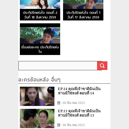
ประทีปรักแห่งใจ ตอนที่ 2
ประทีปรักแห่งใจ ตอนที่ 1
วันที่ 18 สิงหาคม 2559
วันที่ 17 สิงหาคม 2559
เรื่องย่อละคร ประทีปรักแห่ง
ใจ
ละครย้อนหลัง อื่นๆ
EP.14 คุณพี่เจ้าขาดิฉันเป็น
ห่านมิใช่หงส์ ตอนที่ 14
: 06 มีนาคม 2025
EP.13 คุณพี่เจ้าขาดิฉันเป็น
ห่านมิใช่หงส์ ตอนที่ 13
: 06 มีนาคม 2025