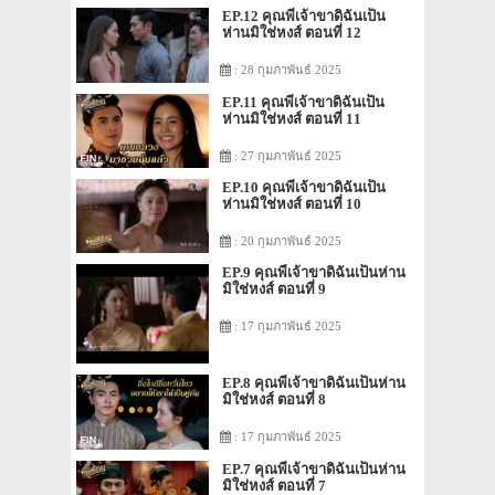
EP.12 คุณพี่เจ้าขาดิฉันเป็น
ห่านมิใช่หงส์ ตอนที่ 12
: 28 กุมภาพันธ์ 2025
EP.11 คุณพี่เจ้าขาดิฉันเป็น
ห่านมิใช่หงส์ ตอนที่ 11
: 27 กุมภาพันธ์ 2025
EP.10 คุณพี่เจ้าขาดิฉันเป็น
ห่านมิใช่หงส์ ตอนที่ 10
: 20 กุมภาพันธ์ 2025
EP.9 คุณพี่เจ้าขาดิฉันเป็นห่าน
มิใช่หงส์ ตอนที่ 9
: 17 กุมภาพันธ์ 2025
EP.8 คุณพี่เจ้าขาดิฉันเป็นห่าน
มิใช่หงส์ ตอนที่ 8
: 17 กุมภาพันธ์ 2025
EP.7 คุณพี่เจ้าขาดิฉันเป็นห่าน
มิใช่หงส์ ตอนที่ 7