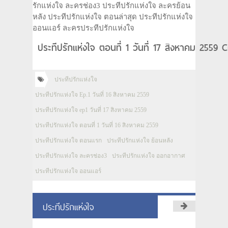
รักแห่งใจ ละครช่อง3 ประทีปรักแห่งใจ ละครย้อน
หลัง ประทีปรักแห่งใจ ตอนล่าสุด ประทีปรักแห่งใจ
ออนแอร์ ละครประทีปรักแห่งใจ
ประทีปรักแห่งใจ ตอนที่ 1 วันที่ 17 สิงหาคม 2559 
ประทีปรักแห่งใจ
ประทีปรักแห่งใจ Ep.1 วันที่ 16 สิงหาคม 2559
ประทีปรักแห่งใจ ep1 วันที่ 17 สิงหาคม 2559
ประทีปรักแห่งใจ ตอนที่ 1 วันที่ 16 สิงหาคม 2559
ประทีปรักแห่งใจ ตอนแรก
ประทีปรักแห่งใจ ย้อนหลัง
ประทีปรักแห่งใจ ละครช่อง3
ประทีปรักแห่งใจ ออกอากาศ
ประทีปรักแห่งใจ ออนแอร์
ประทีปรักแห่งใจ