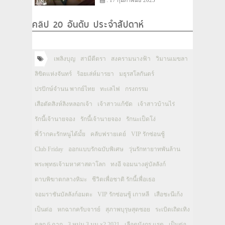
คลิป 20 อันดับ ประจำสัปดาห์
เพลิงบุญ
สามีตีตรา
สงครามนางฟ้า
วิมานเมขลา
ลิขิตแห่งจันทร์
ร้อยเล่ห์มารยา
มธุรสโลกันตร์
ปรปักษ์จำนน พากย์ไทย
ทะเลไฟ
กรงกรรม
เสือตัดสิงห์ลิงหลอกเจ้า
เจ้าสาวแก้ขัด
เจ้าสาวบ้านไร่
รักนี้เจ้านายจอง
รักนี้เจ้านายจอง
รักนะเป็ดโง่
พี่ว้ากคะรักหนูได้มั้ย
คลับฟรายเดย์
VIP รักซ่อนชู้
Club Friday
ออกแบบรักฉบับพิเศษ
วุ่นรักทายาทพันล้าน
พระพุทธเจ้ามหาศาสดาโลก
ทงอี จอมนางคู่บัลลังก์
ดาบพิฆาตกลางหิมะ
ชีวิตเพื่อชาติ รักนี้เพื่อเธอ
จอมราชันบัลลังก์อมตะ
VIP รักซ่อนชู้ เกาหลี
เสือชะนีเก้ง
เป็นต่อ
หกฉากครับจารย์
สุภาพบุรุษสุดซอย
ระเบิดเถิดเทิง
ตลก 6 ฉาก
3 หนุ่ม 3 มุม x2 2021
เลือดมังกร แรด
เป็นต่อ