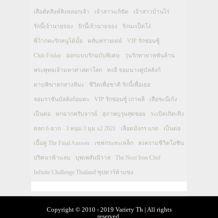
เสือตัดสิงห์ลิงหลอกเจ้า
เจ้าสาวแก้ขัด
เจ้าสาวบ้านไร่
รักนี้เจ้านายจอง
รักนี้เจ้านายจอง
รักนะเป็ดโง่
พี่ว้ากคะรักหนูได้มั้ย
คลับฟรายเดย์
VIP รักซ่อนชู้
Club Friday
ออกแบบรักฉบับพิเศษ
วุ่นรักทายาทพันล้าน
พระพุทธเจ้ามหาศาสดาโลก
ทงอี จอมนางคู่บัลลังก์
ดาบพิฆาตกลางหิมะ
ชีวิตเพื่อชาติ รักนี้เพื่อเธอ
จอมราชันบัลลังก์อมตะ
VIP รักซ่อนชู้ เกาหลี
เสือชะนีเก้ง
เป็นต่อ
หกฉากครับจารย์
สุภาพบุรุษสุดซอย
ระเบิดเถิดเทิง
ตลก 6 ฉาก
3 หนุ่ม 3 มุม x2 2021
เลือดมังกร แรด
เป็นต่อ
เนื้อคู่ The Final Answer
เชฟกระทะเหล็ก
สงครามชีวิตโอชิน
ปริศนาฟ้าแลบ
บุพเพสันนิวาส
The Next Iron Chef
Infinite Challenge Thailand ซุปตาร์ท้าแข่ง
Copyright © 2010 - 2019 Variety Th | All rights
reserved.