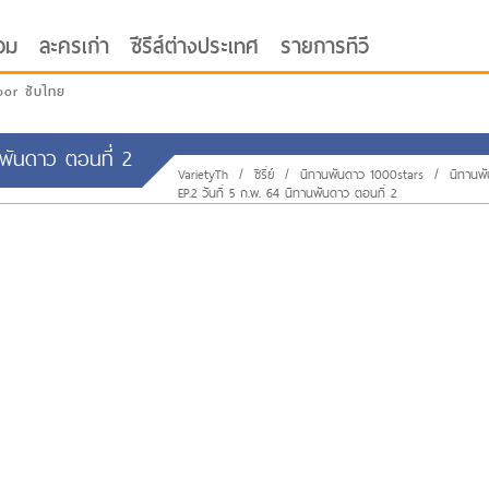
อม
ละครเก่า
ซีรีส์ต่างประเทศ
รายการทีวี
oor ซับไทย
านพันดาว ตอนที่ 2
VarietyTh
/
ซีรี่ย์
/
นิทานพันดาว 1000stars
/
นิทานพ
EP.2 วันที่ 5 ก.พ. 64 นิทานพันดาว ตอนที่ 2