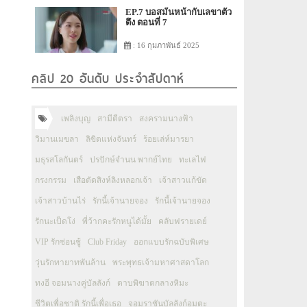
EP.7 บอสมั่นหน้ากับเลขาตัว
ตึง ตอนที่ 7
: 16 กุมภาพันธ์ 2025
คลิป 20 อันดับ ประจำสัปดาห์
เพลิงบุญ
สามีตีตรา
สงครามนางฟ้า
วิมานเมขลา
ลิขิตแห่งจันทร์
ร้อยเล่ห์มารยา
มธุรสโลกันตร์
ปรปักษ์จำนน พากย์ไทย
ทะเลไฟ
กรงกรรม
เสือตัดสิงห์ลิงหลอกเจ้า
เจ้าสาวแก้ขัด
เจ้าสาวบ้านไร่
รักนี้เจ้านายจอง
รักนี้เจ้านายจอง
รักนะเป็ดโง่
พี่ว้ากคะรักหนูได้มั้ย
คลับฟรายเดย์
VIP รักซ่อนชู้
Club Friday
ออกแบบรักฉบับพิเศษ
วุ่นรักทายาทพันล้าน
พระพุทธเจ้ามหาศาสดาโลก
ทงอี จอมนางคู่บัลลังก์
ดาบพิฆาตกลางหิมะ
ชีวิตเพื่อชาติ รักนี้เพื่อเธอ
จอมราชันบัลลังก์อมตะ