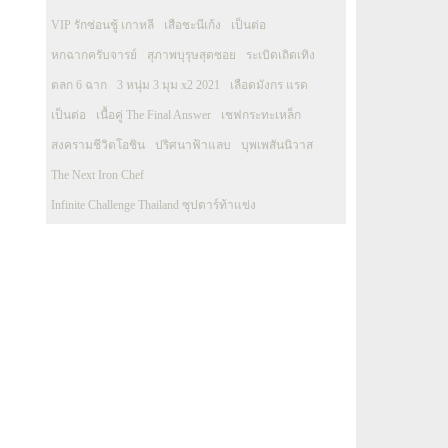
VIP รักซ่อนชู้ เกาหลี
เสือชะนีเก้ง
เป็นต่อ
หกฉากครับจารย์
สุภาพบุรุษสุดซอย
ระเบิดเถิดเทิง
ตลก 6 ฉาก
3 หนุ่ม 3 มุม x2 2021
เลือดมังกร แรด
เป็นต่อ
เนื้อคู่ The Final Answer
เชฟกระทะเหล็ก
สงครามชีวิตโอชิน
ปริศนาฟ้าแลบ
บุพเพสันนิวาส
The Next Iron Chef
Infinite Challenge Thailand ซุปตาร์ท้าแข่ง