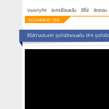
VarietyTH
ละครย้อนหลัง
ซีรี่ย์
ซิทคอม
RECOMMEND TIME
ซีรีส์ต่างประเทศ ธุรกิจปิดเกมแค้น EP.4 ธุรกิจป
รักอยู่ประตูถัดไป
ซีรีย์เกาหลี Love Next D