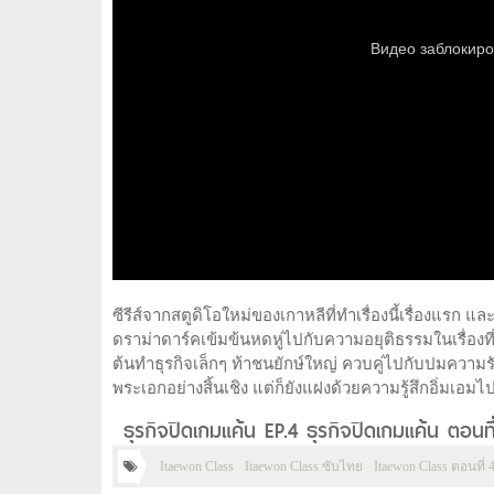
ซีรีส์จากสตูดิโอใหม่ของเกาหลีที่ทำเรื่องนี้เรื่องแรก 
ดราม่าดาร์คเข้มข้นหดหู่ไปกับความอยุติธรรมในเรื่องที
ต้นทำธุรกิจเล็กๆ ท้าชนยักษ์ใหญ่ ควบคู่ไปกับปมความ
พระเอกอย่างสิ้นเชิง แต่ก็ยังแฝงด้วยความรู้สึกอิ่มเอ
ธุรกิจปิดเกมแค้น EP.4 ธุรกิจปิดเกมแค้น ตอน
Itaewon Class
Itaewon Class ซับไทย
Itaewon Class ตอนที่ 