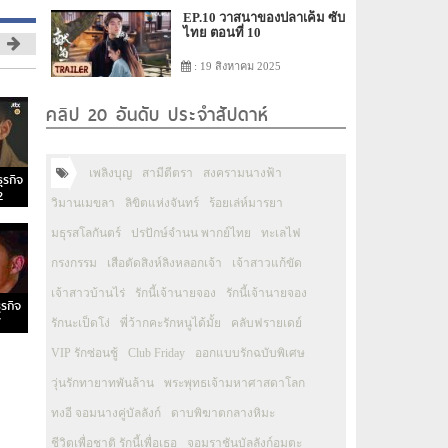
EP.10 วาสนาของปลาเค็ม ซับ
ไทย ตอนที่ 10
: 19 สิงหาคม 2025
คลิป 20 อันดับ ประจำสัปดาห์
เพลิงบุญ
สามีตีตรา
สงครามนางฟ้า
ุรกิจ
2
วิมานเมขลา
ลิขิตแห่งจันทร์
ร้อยเล่ห์มารยา
มธุรสโลกันตร์
ปรปักษ์จำนน พากย์ไทย
ทะเลไฟ
กรงกรรม
เสือตัดสิงห์ลิงหลอกเจ้า
เจ้าสาวแก้ขัด
เจ้าสาวบ้านไร่
รักนี้เจ้านายจอง
รักนี้เจ้านายจอง
ุรกิจ
7
รักนะเป็ดโง่
พี่ว้ากคะรักหนูได้มั้ย
คลับฟรายเดย์
VIP รักซ่อนชู้
Club Friday
ออกแบบรักฉบับพิเศษ
วุ่นรักทายาทพันล้าน
พระพุทธเจ้ามหาศาสดาโลก
ทงอี จอมนางคู่บัลลังก์
ดาบพิฆาตกลางหิมะ
ชีวิตเพื่อชาติ รักนี้เพื่อเธอ
จอมราชันบัลลังก์อมตะ