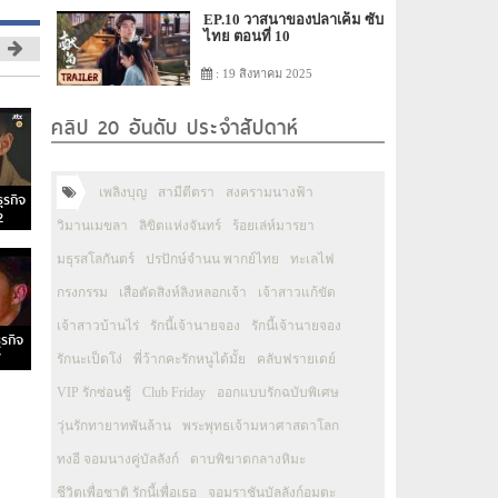
EP.10 วาสนาของปลาเค็ม ซับ
ไทย ตอนที่ 10
: 19 สิงหาคม 2025
คลิป 20 อันดับ ประจำสัปดาห์
เพลิงบุญ
สามีตีตรา
สงครามนางฟ้า
ุรกิจ
2
วิมานเมขลา
ลิขิตแห่งจันทร์
ร้อยเล่ห์มารยา
มธุรสโลกันตร์
ปรปักษ์จำนน พากย์ไทย
ทะเลไฟ
กรงกรรม
เสือตัดสิงห์ลิงหลอกเจ้า
เจ้าสาวแก้ขัด
เจ้าสาวบ้านไร่
รักนี้เจ้านายจอง
รักนี้เจ้านายจอง
ุรกิจ
7
รักนะเป็ดโง่
พี่ว้ากคะรักหนูได้มั้ย
คลับฟรายเดย์
VIP รักซ่อนชู้
Club Friday
ออกแบบรักฉบับพิเศษ
วุ่นรักทายาทพันล้าน
พระพุทธเจ้ามหาศาสดาโลก
ทงอี จอมนางคู่บัลลังก์
ดาบพิฆาตกลางหิมะ
ชีวิตเพื่อชาติ รักนี้เพื่อเธอ
จอมราชันบัลลังก์อมตะ