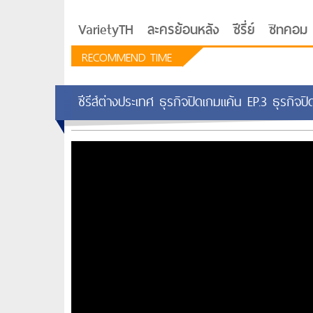
VarietyTH
ละครย้อนหลัง
ซีรี่ย์
ซิทคอม
RECOMMEND TIME
ซีรีส์ต่างประเทศ ธุรกิจปิดเกมแค้น EP.3 ธุรกิจป
รักอยู่ประตูถัดไป
ซีรีย์เกาหลี Love Next D