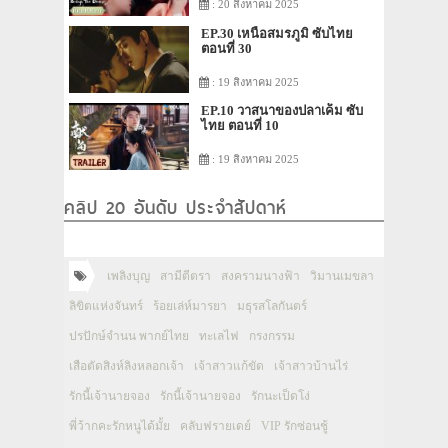
: 20 สิงหาคม 2025
EP.30 เหนือสมรภูมิ ซับไทย
ตอนที่ 30
: 19 สิงหาคม 2025
EP.10 วาสนาของปลาเค็ม ซับ
ไทย ตอนที่ 10
: 19 สิงหาคม 2025
คลิป 20 อันดับ ประจำสัปดาห์
เพลิงบุญ
สามีตีตรา
สงครามนางฟ้า
วิมานเมขลา
ลิขิตแห่งจันทร์
ร้อยเล่ห์มารยา
มธุรสโลกันตร์
ปรปักษ์จำนน พากย์ไทย
ทะเลไฟ
กรงกรรม
เสือตัดสิงห์ลิงหลอกเจ้า
เจ้าสาวแก้ขัด
เจ้าสาวบ้านไร่
รักนี้เจ้านายจอง
รักนี้เจ้านายจอง
รักนะเป็ดโง่
พี่ว้ากคะรักหนูได้มั้ย
คลับฟรายเดย์
VIP รักซ่อนชู้