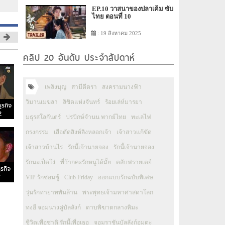
EP.10 วาสนาของปลาเค็ม ซับ
ไทย ตอนที่ 10
: 19 สิงหาคม 2025
คลิป 20 อันดับ ประจำสัปดาห์
เพลิงบุญ
สามีตีตรา
สงครามนางฟ้า
วิมานเมขลา
ลิขิตแห่งจันทร์
ร้อยเล่ห์มารยา
ุรกิจ
2
มธุรสโลกันตร์
ปรปักษ์จำนน พากย์ไทย
ทะเลไฟ
กรงกรรม
เสือตัดสิงห์ลิงหลอกเจ้า
เจ้าสาวแก้ขัด
เจ้าสาวบ้านไร่
รักนี้เจ้านายจอง
รักนี้เจ้านายจอง
รักนะเป็ดโง่
พี่ว้ากคะรักหนูได้มั้ย
คลับฟรายเดย์
ุรกิจ
7
VIP รักซ่อนชู้
Club Friday
ออกแบบรักฉบับพิเศษ
วุ่นรักทายาทพันล้าน
พระพุทธเจ้ามหาศาสดาโลก
ทงอี จอมนางคู่บัลลังก์
ดาบพิฆาตกลางหิมะ
ชีวิตเพื่อชาติ รักนี้เพื่อเธอ
จอมราชันบัลลังก์อมตะ