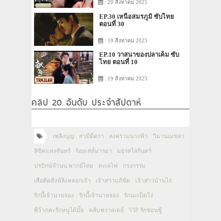
: 20 สิงหาคม 2025
EP.30 เหนือสมรภูมิ ซับไทย
ตอนที่ 30
: 19 สิงหาคม 2025
EP.10 วาสนาของปลาเค็ม ซับ
ไทย ตอนที่ 10
: 19 สิงหาคม 2025
คลิป 20 อันดับ ประจำสัปดาห์
เพลิงบุญ
สามีตีตรา
สงครามนางฟ้า
วิมานเมขลา
ลิขิตแห่งจันทร์
ร้อยเล่ห์มารยา
มธุรสโลกันตร์
ปรปักษ์จำนน พากย์ไทย
ทะเลไฟ
กรงกรรม
เสือตัดสิงห์ลิงหลอกเจ้า
เจ้าสาวแก้ขัด
เจ้าสาวบ้านไร่
รักนี้เจ้านายจอง
รักนี้เจ้านายจอง
รักนะเป็ดโง่
พี่ว้ากคะรักหนูได้มั้ย
คลับฟรายเดย์
VIP รักซ่อนชู้