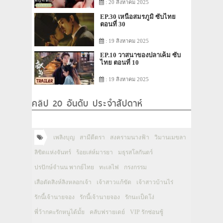
: 20 สิงหาคม 2025
EP.30 เหนือสมรภูมิ ซับไทย
ตอนที่ 30
: 19 สิงหาคม 2025
EP.10 วาสนาของปลาเค็ม ซับ
ไทย ตอนที่ 10
: 19 สิงหาคม 2025
คลิป 20 อันดับ ประจำสัปดาห์
เพลิงบุญ
สามีตีตรา
สงครามนางฟ้า
วิมานเมขลา
ลิขิตแห่งจันทร์
ร้อยเล่ห์มารยา
มธุรสโลกันตร์
ปรปักษ์จำนน พากย์ไทย
ทะเลไฟ
กรงกรรม
เสือตัดสิงห์ลิงหลอกเจ้า
เจ้าสาวแก้ขัด
เจ้าสาวบ้านไร่
รักนี้เจ้านายจอง
รักนี้เจ้านายจอง
รักนะเป็ดโง่
พี่ว้ากคะรักหนูได้มั้ย
คลับฟรายเดย์
VIP รักซ่อนชู้