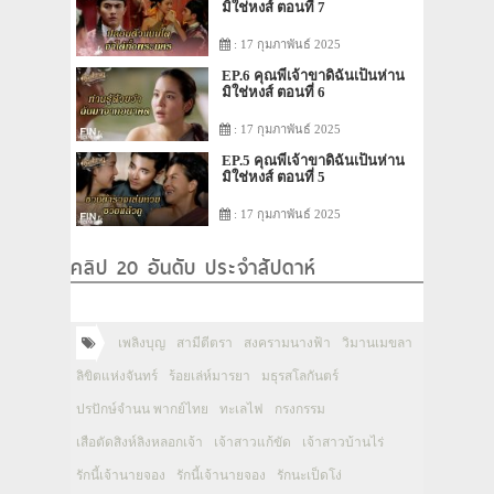
มิใช่หงส์ ตอนที่ 7
: 17 กุมภาพันธ์ 2025
EP.6 คุณพี่เจ้าขาดิฉันเป็นห่าน
มิใช่หงส์ ตอนที่ 6
: 17 กุมภาพันธ์ 2025
EP.5 คุณพี่เจ้าขาดิฉันเป็นห่าน
มิใช่หงส์ ตอนที่ 5
: 17 กุมภาพันธ์ 2025
คลิป 20 อันดับ ประจำสัปดาห์
เพลิงบุญ
สามีตีตรา
สงครามนางฟ้า
วิมานเมขลา
ลิขิตแห่งจันทร์
ร้อยเล่ห์มารยา
มธุรสโลกันตร์
ปรปักษ์จำนน พากย์ไทย
ทะเลไฟ
กรงกรรม
เสือตัดสิงห์ลิงหลอกเจ้า
เจ้าสาวแก้ขัด
เจ้าสาวบ้านไร่
รักนี้เจ้านายจอง
รักนี้เจ้านายจอง
รักนะเป็ดโง่