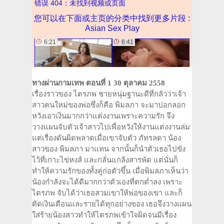
ทางผ่านกามเทพ ตอนที่ 1 30 ตุลาคม 2558
เรื่องราวของ ไตรภพ ชายหนุ่มฐานะดีที่กลัวว่าเจ้า
สาวคนใหม่ของ­พ่อซึ่งก็คือ พิมลภา จะมาปอกลอก
หวังเอาเงินมากกว่าแต่งงานเพราะความรัก จึง
วางแผนจับตัวเจ้าสาวไปเพื่อหวังให้งานแ­ต่งงานล่ม
แต่เรื่องดันผิดพลาดเมื่อเขาจับตัว ภัทรลดา น้อง
สาวของ พิมลภา มาแทน จากนั้นก็นำตัวเธอไปขัง
ไว้ที่เกาะไข่หงส์ และกลั่นแกล้งสารพัด แต่นั่นก็
ทำให้ความรักของทั้งคู่ก่อตัวขึ้­น เมื่อพิมลภาเห็นว่า
น้องกำลังจะได้ดีมากกว่­าตัวเองที่ตกต่ำลง เพราะ
ไตรภพ จับได้ว่าเธอสวมเขาให้พ่อของเขา และก็
ตัดเงินเดือนและรายได้ทุกอย่างของ เธอจึงวางแผน
ใส่ร้ายน้องสาวทำให้ไตรภพเข้า­ใจผิดจนมีเรื่อง