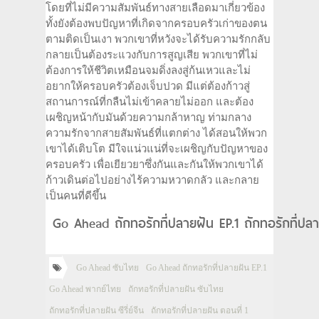
โดยที่ไม่มีความสัมพันธ์ทางสายเลือดมาเกี่ยวข้อง
ทั้งยังต้องพบปัญหาที่เกิดจากครอบครัวเก่าของตน
ตามติดเป็นเงา พวกเขาที่หวังจะได้รับความรักกลับ
กลายเป็นต้องระแวงกับการสูญเสีย พวกเขาที่ไม่
ต้องการให้ชีวิตเหมือนจมดิ่งลงสู่ก้นเหวและไม่
อยากให้ครอบครัวต้องเจ็บปวด มีแต่ต้องก้าวสู่
สถานการณ์ที่กลืนไม่เข้าคลายไม่ออก และต้อง
เผชิญหน้ากับมันด้วยความกล้าหาญ ท่ามกลาง
ความรักจากสายสัมพันธ์ที่แตกต่าง ได้สอนให้พวก
เขาได้เติบโต มีใจแน่วแน่ที่จะเผชิญกับปัญหาของ
ครอบครัว เพื่อเยียวยาซึ่งกันและกันให้พวกเขาได้
ก้าวเดินต่อไปอย่างไร้ความหวาดกลัว และกลาย
เป็นคนที่ดีขึ้น
Go Ahead ถักทอรักที่ปลายฝัน EP.1 ถักทอรักที่ปล
Go Ahead ซับไทย
Go Ahead ถักทอรักที่ปลายฝัน EP.1
Go Ahead พากย์ไทย
ถักทอรักที่ปลายฝัน ซับไทย
ถักทอรักที่ปลายฝัน ซีรี่ย์จีน
ถักทอรักที่ปลายฝัน ตอนที่ 1