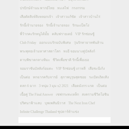
ปรปักษ์จำนน พากย์ไทย
ทะเลไฟ
กรงกรรม
เสือตัดสิงห์ลิงหลอกเจ้า
เจ้าสาวแก้ขัด
เจ้าสาวบ้านไร่
รักนี้เจ้านายจอง
รักนี้เจ้านายจอง
รักนะเป็ดโง่
พี่ว้ากคะรักหนูได้มั้ย
คลับฟรายเดย์
VIP รักซ่อนชู้
Club Friday
ออกแบบรักฉบับพิเศษ
วุ่นรักทายาทพันล้าน
พระพุทธเจ้ามหาศาสดาโลก
ทงอี จอมนางคู่บัลลังก์
ดาบพิฆาตกลางหิมะ
ชีวิตเพื่อชาติ รักนี้เพื่อเธอ
จอมราชันบัลลังก์อมตะ
VIP รักซ่อนชู้ เกาหลี
เสือชะนีเก้ง
เป็นต่อ
หกฉากครับจารย์
สุภาพบุรุษสุดซอย
ระเบิดเถิดเทิง
ตลก 6 ฉาก
3 หนุ่ม 3 มุม x2 2021
เลือดมังกร แรด
เป็นต่อ
เนื้อคู่ The Final Answer
เชฟกระทะเหล็ก
สงครามชีวิตโอชิน
ปริศนาฟ้าแลบ
บุพเพสันนิวาส
The Next Iron Chef
Infinite Challenge Thailand ซุปตาร์ท้าแข่ง