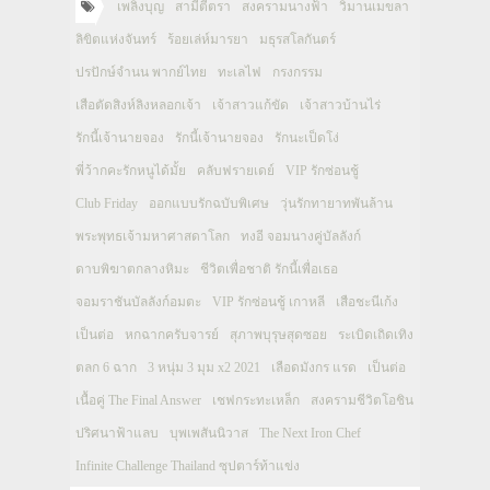
เพลิงบุญ
สามีตีตรา
สงครามนางฟ้า
วิมานเมขลา
ลิขิตแห่งจันทร์
ร้อยเล่ห์มารยา
มธุรสโลกันตร์
ปรปักษ์จำนน พากย์ไทย
ทะเลไฟ
กรงกรรม
เสือตัดสิงห์ลิงหลอกเจ้า
เจ้าสาวแก้ขัด
เจ้าสาวบ้านไร่
รักนี้เจ้านายจอง
รักนี้เจ้านายจอง
รักนะเป็ดโง่
พี่ว้ากคะรักหนูได้มั้ย
คลับฟรายเดย์
VIP รักซ่อนชู้
Club Friday
ออกแบบรักฉบับพิเศษ
วุ่นรักทายาทพันล้าน
พระพุทธเจ้ามหาศาสดาโลก
ทงอี จอมนางคู่บัลลังก์
ดาบพิฆาตกลางหิมะ
ชีวิตเพื่อชาติ รักนี้เพื่อเธอ
จอมราชันบัลลังก์อมตะ
VIP รักซ่อนชู้ เกาหลี
เสือชะนีเก้ง
เป็นต่อ
หกฉากครับจารย์
สุภาพบุรุษสุดซอย
ระเบิดเถิดเทิง
ตลก 6 ฉาก
3 หนุ่ม 3 มุม x2 2021
เลือดมังกร แรด
เป็นต่อ
เนื้อคู่ The Final Answer
เชฟกระทะเหล็ก
สงครามชีวิตโอชิน
ปริศนาฟ้าแลบ
บุพเพสันนิวาส
The Next Iron Chef
Infinite Challenge Thailand ซุปตาร์ท้าแข่ง