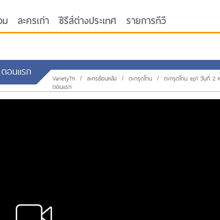
อม
ละครเก่า
ซีรีส์ต่างประเทศ
รายการทีวี
2 ตอนแรก
VarietyTh
/
ละครย้อนหลัง
/
ตะกรุดโทน
/
ตะกรุดโทน ep1 วันที่ 2 
ตอนแรก
oor ซับไทย