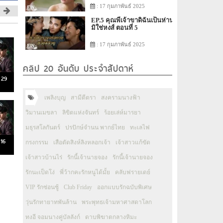
: 17 กุมภาพันธ์ 2025
EP.5 คุณพี่เจ้าขาดิฉันเป็นห่าน
มิใช่หงส์ ตอนที่ 5
: 17 กุมภาพันธ์ 2025
คลิป 20 อันดับ ประจำสัปดาห์
 29
เพลิงบุญ
สามีตีตรา
สงครามนางฟ้า
วิมานเมขลา
ลิขิตแห่งจันทร์
ร้อยเล่ห์มารยา
มธุรสโลกันตร์
ปรปักษ์จำนน พากย์ไทย
ทะเลไฟ
 16
กรงกรรม
เสือตัดสิงห์ลิงหลอกเจ้า
เจ้าสาวแก้ขัด
เจ้าสาวบ้านไร่
รักนี้เจ้านายจอง
รักนี้เจ้านายจอง
รักนะเป็ดโง่
พี่ว้ากคะรักหนูได้มั้ย
คลับฟรายเดย์
VIP รักซ่อนชู้
Club Friday
ออกแบบรักฉบับพิเศษ
วุ่นรักทายาทพันล้าน
พระพุทธเจ้ามหาศาสดาโลก
ทงอี จอมนางคู่บัลลังก์
ดาบพิฆาตกลางหิมะ