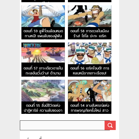
รนด์ไลน์
ตอนที่ 59 ลูฟี่โดนล้อมหมด
ตอนที่ 58 การดวลในเมือง
ทางหนี! แผนลับของผู้พัน
ร้าง! โซโล ปะทะ เอริค
เนลสัน
ตอนที่ 57 เกาะเดียวดายใน
ตอนที่ 56 เอริคโจมตี! การ
ทะเลอันเวิ้งว้าง! ตำนาน
หลบหนีจากเกาะเรือรบ!
แห่งลอสท์ไอส์แลนด์
ตอนที่ 55 สิ่งมีชีวิตแห่ง
ตอนที่ 54 ลางสังหรณ์แห่ง
ปาฏิหาริย์ ความลับของอา
การผจญภัยครั้งใหม่ สาว
เปียส และเกาะแห่งความลับ
น้อยปริศนาอาปิส