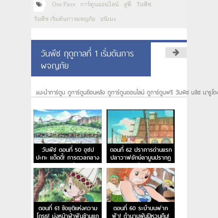
One Piece
การ์ตูนออนไลน์
ลูฟี่
วันพีช
วันพีช เริ่มต้นการผจญภัย
อนิเมะ
วันพีช ฤดูกาลที่ 1 เริ่มต้นการ
ผจญภัย
แนะนำการ์ตูน ดูการ์ตูนย้อนหลัง ดูการ์ตูนออนไลน์ ดูการ์ตูนฟรี วันพีซ บลีซ นารูโต
วันพีช ตอนที่ 50 อุซป
ตอนที่ 62 ปราการด่านแรก
ปะทะ แด๊ดดี้! การดวลกลาง
ปลาวาฬยักษ์ลาบูนปรากฏ
แสงตะวัน
ตัว
ตอนที่ 61 ข้อยุติแห่งความ
ตอนที่ 60 ระบำบนฟาก
โกรธ! มุ่งหน้าฝ่าฟันข้ามแก
ฟ้า! ตำนานพันปีหวนคืน!