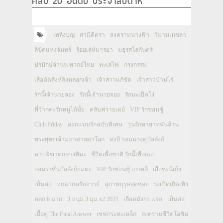
คลิป 20 อันดับ ประจำสัปดาห์
เพลิงบุญ
สามีตีตรา
สงครามนางฟ้า
วิมานเมขลา
ลิขิตแห่งจันทร์
ร้อยเล่ห์มารยา
มธุรสโลกันตร์
ปรปักษ์จำนน พากย์ไทย
ทะเลไฟ
กรงกรรม
เสือตัดสิงห์ลิงหลอกเจ้า
เจ้าสาวแก้ขัด
เจ้าสาวบ้านไร่
รักนี้เจ้านายจอง
รักนี้เจ้านายจอง
รักนะเป็ดโง่
พี่ว้ากคะรักหนูได้มั้ย
คลับฟรายเดย์
VIP รักซ่อนชู้
Club Friday
ออกแบบรักฉบับพิเศษ
วุ่นรักทายาทพันล้าน
พระพุทธเจ้ามหาศาสดาโลก
ทงอี จอมนางคู่บัลลังก์
ดาบพิฆาตกลางหิมะ
ชีวิตเพื่อชาติ รักนี้เพื่อเธอ
จอมราชันบัลลังก์อมตะ
VIP รักซ่อนชู้ เกาหลี
เสือชะนีเก้ง
เป็นต่อ
หกฉากครับจารย์
สุภาพบุรุษสุดซอย
ระเบิดเถิดเทิง
ตลก 6 ฉาก
3 หนุ่ม 3 มุม x2 2021
เลือดมังกร แรด
เป็นต่อ
เนื้อคู่ The Final Answer
เชฟกระทะเหล็ก
สงครามชีวิตโอชิน