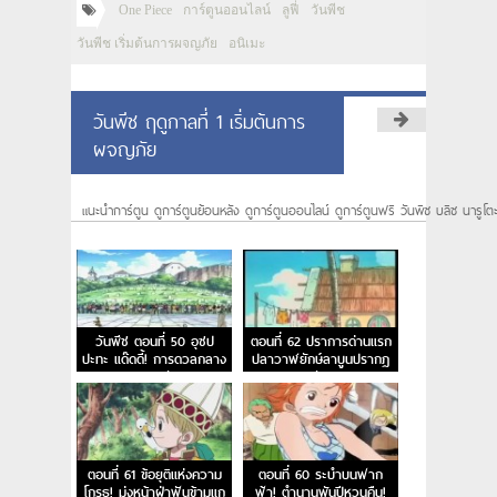
One Piece
การ์ตูนออนไลน์
ลูฟี่
วันพีช
วันพีช เริ่มต้นการผจญภัย
อนิเมะ
วันพีช ฤดูกาลที่ 1 เริ่มต้นการ
ผจญภัย
แนะนำการ์ตูน ดูการ์ตูนย้อนหลัง ดูการ์ตูนออนไลน์ ดูการ์ตูนฟรี วันพีซ บลีซ นารูโต
วันพีช ตอนที่ 50 อุซป
ตอนที่ 62 ปราการด่านแรก
ปะทะ แด๊ดดี้! การดวลกลาง
ปลาวาฬยักษ์ลาบูนปรากฏ
แสงตะวัน
ตัว
ตอนที่ 61 ข้อยุติแห่งความ
ตอนที่ 60 ระบำบนฟาก
โกรธ! มุ่งหน้าฝ่าฟันข้ามแก
ฟ้า! ตำนานพันปีหวนคืน!