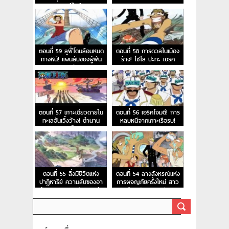
รนด์ไลน์
ตอนที่ 59 ลูฟี่โดนล้อมหมด
ตอนที่ 58 การดวลในเมือง
ทางหนี! แผนลับของผู้พัน
ร้าง! โซโล ปะทะ เอริค
เนลสัน
ตอนที่ 57 เกาะเดียวดายใน
ตอนที่ 56 เอริคโจมตี! การ
ทะเลอันเวิ้งว้าง! ตำนาน
หลบหนีจากเกาะเรือรบ!
แห่งลอสท์ไอส์แลนด์
ตอนที่ 55 สิ่งมีชีวิตแห่ง
ตอนที่ 54 ลางสังหรณ์แห่ง
ปาฏิหาริย์ ความลับของอา
การผจญภัยครั้งใหม่ สาว
เปียส และเกาะแห่งความลับ
น้อยปริศนาอาปิส