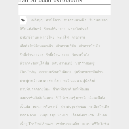
คลิป 20 อันดับ ประจำสัปดาห์
เพลิงบุญ
สามีตีตรา
สงครามนางฟ้า
วิมานเมขลา
ลิขิตแห่งจันทร์
ร้อยเล่ห์มารยา
มธุรสโลกันตร์
ปรปักษ์จำนน พากย์ไทย
ทะเลไฟ
กรงกรรม
เสือตัดสิงห์ลิงหลอกเจ้า
เจ้าสาวแก้ขัด
เจ้าสาวบ้านไร่
รักนี้เจ้านายจอง
รักนี้เจ้านายจอง
รักนะเป็ดโง่
พี่ว้ากคะรักหนูได้มั้ย
คลับฟรายเดย์
VIP รักซ่อนชู้
Club Friday
ออกแบบรักฉบับพิเศษ
วุ่นรักทายาทพันล้าน
พระพุทธเจ้ามหาศาสดาโลก
ทงอี จอมนางคู่บัลลังก์
ดาบพิฆาตกลางหิมะ
ชีวิตเพื่อชาติ รักนี้เพื่อเธอ
จอมราชันบัลลังก์อมตะ
VIP รักซ่อนชู้ เกาหลี
เสือชะนีเก้ง
เป็นต่อ
หกฉากครับจารย์
สุภาพบุรุษสุดซอย
ระเบิดเถิดเทิง
ตลก 6 ฉาก
3 หนุ่ม 3 มุม x2 2021
เลือดมังกร แรด
เป็นต่อ
เนื้อคู่ The Final Answer
เชฟกระทะเหล็ก
สงครามชีวิตโอชิน