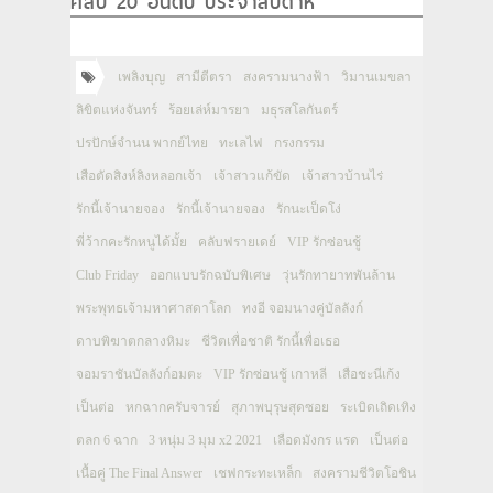
คลิป 20 อันดับ ประจำสัปดาห์
เพลิงบุญ
สามีตีตรา
สงครามนางฟ้า
วิมานเมขลา
ลิขิตแห่งจันทร์
ร้อยเล่ห์มารยา
มธุรสโลกันตร์
ปรปักษ์จำนน พากย์ไทย
ทะเลไฟ
กรงกรรม
เสือตัดสิงห์ลิงหลอกเจ้า
เจ้าสาวแก้ขัด
เจ้าสาวบ้านไร่
รักนี้เจ้านายจอง
รักนี้เจ้านายจอง
รักนะเป็ดโง่
พี่ว้ากคะรักหนูได้มั้ย
คลับฟรายเดย์
VIP รักซ่อนชู้
Club Friday
ออกแบบรักฉบับพิเศษ
วุ่นรักทายาทพันล้าน
พระพุทธเจ้ามหาศาสดาโลก
ทงอี จอมนางคู่บัลลังก์
ดาบพิฆาตกลางหิมะ
ชีวิตเพื่อชาติ รักนี้เพื่อเธอ
จอมราชันบัลลังก์อมตะ
VIP รักซ่อนชู้ เกาหลี
เสือชะนีเก้ง
เป็นต่อ
หกฉากครับจารย์
สุภาพบุรุษสุดซอย
ระเบิดเถิดเทิง
ตลก 6 ฉาก
3 หนุ่ม 3 มุม x2 2021
เลือดมังกร แรด
เป็นต่อ
เนื้อคู่ The Final Answer
เชฟกระทะเหล็ก
สงครามชีวิตโอชิน