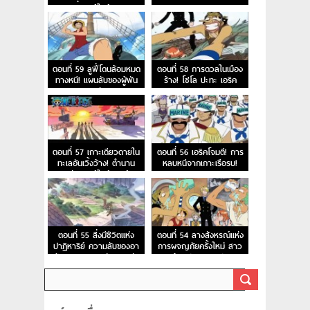
รนด์ไลน์
ตอนที่ 59 ลูฟี่โดนล้อมหมด
ตอนที่ 58 การดวลในเมือง
ทางหนี! แผนลับของผู้พัน
ร้าง! โซโล ปะทะ เอริค
เนลสัน
ตอนที่ 57 เกาะเดียวดายใน
ตอนที่ 56 เอริคโจมตี! การ
ทะเลอันเวิ้งว้าง! ตำนาน
หลบหนีจากเกาะเรือรบ!
แห่งลอสท์ไอส์แลนด์
ตอนที่ 55 สิ่งมีชีวิตแห่ง
ตอนที่ 54 ลางสังหรณ์แห่ง
ปาฏิหาริย์ ความลับของอา
การผจญภัยครั้งใหม่ สาว
เปียส และเกาะแห่งความลับ
น้อยปริศนาอาปิส