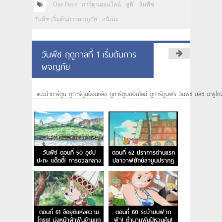
One Piece
การ์ตูนออนไลน์
ลูฟี่
วันพีช
วันพีช เริ่มต้นการผจญภัย
อนิเมะ
วันพีช ฤดูกาลที่ 1 เริ่มต้นการ
ผจญภัย
แนะนำการ์ตูน ดูการ์ตูนย้อนหลัง ดูการ์ตูนออนไลน์ ดูการ์ตูนฟรี วันพีซ บลีซ นารูโต
วันพีช ตอนที่ 50 อุซป
ตอนที่ 62 ปราการด่านแรก
ปะทะ แด๊ดดี้! การดวลกลาง
ปลาวาฬยักษ์ลาบูนปรากฏ
แสงตะวัน
ตัว
ตอนที่ 61 ข้อยุติแห่งความ
ตอนที่ 60 ระบำบนฟาก
โกรธ! มุ่งหน้าฝ่าฟันข้ามแก
ฟ้า! ตำนานพันปีหวนคืน!